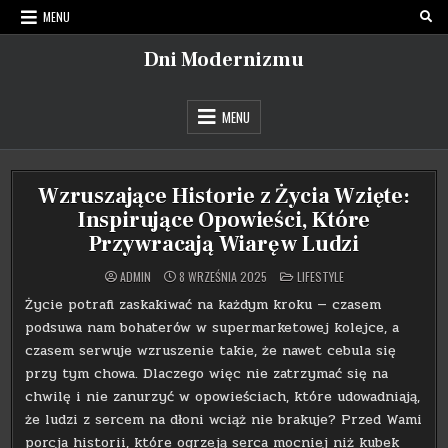
Skip
MENU
to
content
Dni Modernizmu
MENU
Wzruszające Historie z Życia Wzięte:
Inspirujące Opowieści, Które
Przywracają Wiarę w Ludzi
POSTED
ADMIN
8 WRZEŚNIA 2025
LIFESTYLE
IN
Życie potrafi zaskakiwać na każdym kroku — czasem
podsuwa nam bohaterów w supermarketowej kolejce, a
czasem serwuje wzruszenie takie, że nawet cebula się
przy tym chowa. Dlaczego więc nie zatrzymać się na
chwilę i nie zanurzyć w opowieściach, które udowadniają,
że ludzi z sercem na dłoni wciąż nie brakuje? Przed Wami
porcja historii, które ogrzeją serca mocniej niż kubek