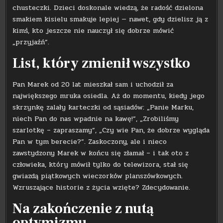
chusteczki. Dzieci doskonale wiedzą, że radość dzielona
smakiem kisielu smakuje lepiej — nawet, gdy dzielisz ją z
kimś, kto jeszcze nie nauczył się dobrze mówić
„przyjaźń”.
List, który zmienił wszystko
Pan Marek od 20 lat mieszkał sam i uchodził za
największego mruka osiedla. Aż do momentu, kiedy jego
skrzynkę zalały karteczki od sąsiadów: „Panie Marku,
niech Pan do nas wpadnie na kawę!”, „Zrobiliśmy
szarlotkę – zapraszamy”, „Czy wie Pan, że dobrze wygląda
Pan w tym berecie?”. Zaskoczony, ale i nieco
zawstydzony Marek w końcu się złamał – i tak oto z
człowieka, który mówił tylko do telewizora, stał się
gwiazdą piątkowych wieczorków planszówkowych.
Wzruszające historie z życia wzięte? Zdecydowanie.
Na zakończenie z nutą
optymizmu