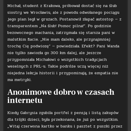
Michał, student z Krakowa, próbował dostać się na ślub
siostry we Wrocławiu, ale z powodu odwołanego pociągu
jego plan legł w gruzach. Postanowił złapać autostop — z
transparentem „Na ślub! Pomoc pilna!”. Po godzinie
bezowocnego machania, zatrzymała się starsza pani w
malutkim fiacie. „Nie mam daleko, ale przynajmniej
trochę Cię podwiozę” — powiedziała. Efekt? Pani Wanda
nie tylko zawiozła go 300 km dalej, ale jeszcze
przypomniała Michałowi o wszystkich tradycjach
weselnych z PRL-u. Takie podróże uczą więcej niż
niejedna lekcja historii i przypominają, że empatia nie
ma metryki.
Anonimowe dobro w czasach
internetu
Kiedy Gabrysia zgubiła portfel z pensją i listą zakupów
dla trójki dzieci, była przekonana, że już po wszystkim.
„Witaj czerwona kartko w banku i pasztet z puszki przez