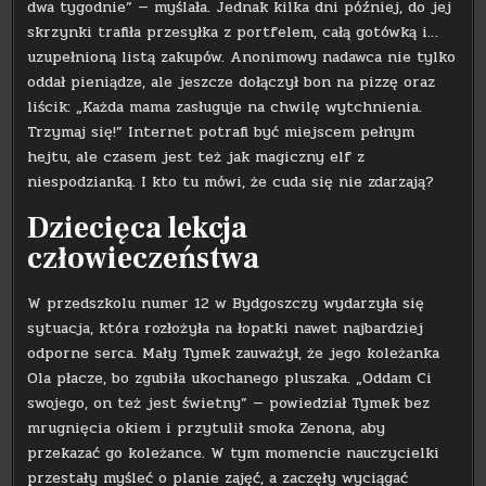
dwa tygodnie” — myślała. Jednak kilka dni później, do jej
skrzynki trafiła przesyłka z portfelem, całą gotówką i…
uzupełnioną listą zakupów. Anonimowy nadawca nie tylko
oddał pieniądze, ale jeszcze dołączył bon na pizzę oraz
liścik: „Każda mama zasługuje na chwilę wytchnienia.
Trzymaj się!” Internet potrafi być miejscem pełnym
hejtu, ale czasem jest też jak magiczny elf z
niespodzianką. I kto tu mówi, że cuda się nie zdarzają?
Dziecięca lekcja
człowieczeństwa
W przedszkolu numer 12 w Bydgoszczy wydarzyła się
sytuacja, która rozłożyła na łopatki nawet najbardziej
odporne serca. Mały Tymek zauważył, że jego koleżanka
Ola płacze, bo zgubiła ukochanego pluszaka. „Oddam Ci
swojego, on też jest świetny” — powiedział Tymek bez
mrugnięcia okiem i przytulił smoka Zenona, aby
przekazać go koleżance. W tym momencie nauczycielki
przestały myśleć o planie zajęć, a zaczęły wyciągać