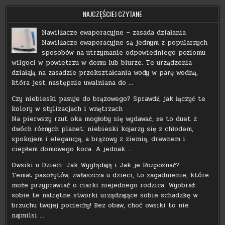
NAJCZĘŚCIEJ CZYTANE
Nawilżacze ewaporacyjne – zasada działania
Nawilżacze ewaporacyjne są jednym z popularnych
sposobów na utrzymanie odpowiedniego poziomu
wilgoci w powietrzu w domu lub biurze. Te urządzenia
działają na zasadzie przekształcania wody w parę wodną,
która jest następnie uwalniana do …
Czy niebieski pasuje do brązowego? Sprawdź, jak łączyć te
kolory w stylizacjach i wnętrzach
Na pierwszy rzut oka mogłoby się wydawać, że to duet z
dwóch różnych planet: niebieski kojarzy się z chłodem,
spokojem i elegancją, a brązowy z ziemią, drewnem i
ciepłem domowego koca. A jednak …
Owsiki u Dzieci: Jak Wyglądają i Jak je Rozpoznać?
Temat pasożytów, zwłaszcza u dzieci, to zagadnienie, które
może przyprawiać o ciarki niejednego rodzica. Wyobraź
sobie te natrętne stworki urządzające sobie schadzkę w
brzuchu twojej pociechy! Bez obaw, choć owsiki to nie
najmilsi …