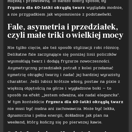
miękką i przewiewną. To bardzo dobry sposób, by
fryzura dla 40-latki okrągłą twarz
wyglądała modnie,
a nie przypadkiem jak wspomnienie z podstawówki.
Fale, asymetria i przedziałek,
czyli małe triki o wielkiej mocy
Nie tylko cięcie, ale też sposób stylizacji robi różnicę.
Delikatne fale zaczynające się poniżej linii policzków
wysmuklają twarz i dodają fryzurze nowoczesności.
Asymetryczny przedziałek potrafi z kolei przełamać
symetrię okrągłej twarzy i nadać jej bardziej wyrazisty
charakter. Jeśli lubisz krótsze włosy, postaw na pixie z
większą objętością na górze i wygładzone boki — to
sposób na efekt „jestem odważna, ale nadal elegancka”.
W tym kontekście
fryzura dla 40-latki okrągłą twarz
nie musi być nudna ani zachowawcza. Może być lekka,
dynamiczna i pełna energii, dokładnie jak plan na
weekend, który kończy się po pierwszej kawie.