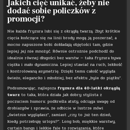
Jakich cięć unikać, żeby nie
dodać sobie policzków z
promocji?
Nie każda fryzura lubi się z okrągłą twarzą. Zbyt krótkie
cięcia kończące się na linii brody mogą ją poszerzać, a
mocno napuszone boki dokładają objętości tam, gdzie
lepiej jej nie mnożyć. Równie ostrożnie podchodź do
idealnie równej długości bez warstw — taka fryzura bywa
ciężka i mało dynamiczna. Lepiej stawiać na ruch, lekkość
i kontrolowaną asymetrię. Dzięki temu całość wygląda
świeżo, elegancko i młodziej, bez efektu „byle do piątku”.
Podsumowując, najlepsza
fryzura dla 40-latki okrągłą
twarz
to taka, która działa jak dobry stylista z
poczuciem humoru: podkreśla atuty, odciąga uwagę od
drobiazgów i sprawia, że odbicie w lustrze mówi
„świetnie wyglądasz”, zamiast „czy to już ten dzień,
kiedy potrzebuję urlopu?”. Long bob, miękkie warstwy,
curtain bangs i lekkie fale to rozwiązania, które