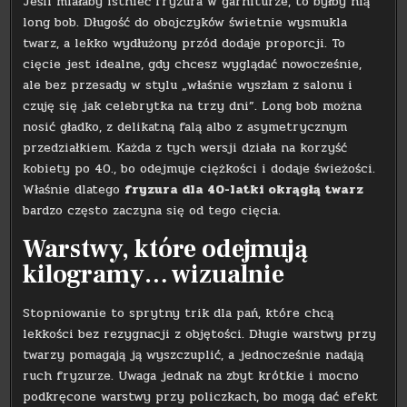
Jeśli miałaby istnieć fryzura w garniturze, to byłby nią
long bob. Długość do obojczyków świetnie wysmukla
twarz, a lekko wydłużony przód dodaje proporcji. To
cięcie jest idealne, gdy chcesz wyglądać nowocześnie,
ale bez przesady w stylu „właśnie wyszłam z salonu i
czuję się jak celebrytka na trzy dni”. Long bob można
nosić gładko, z delikatną falą albo z asymetrycznym
przedziałkiem. Każda z tych wersji działa na korzyść
kobiety po 40., bo odejmuje ciężkości i dodaje świeżości.
Właśnie dlatego
fryzura dla 40-latki okrągłą twarz
bardzo często zaczyna się od tego cięcia.
Warstwy, które odejmują
kilogramy… wizualnie
Stopniowanie to sprytny trik dla pań, które chcą
lekkości bez rezygnacji z objętości. Długie warstwy przy
twarzy pomagają ją wyszczuplić, a jednocześnie nadają
ruch fryzurze. Uwaga jednak na zbyt krótkie i mocno
podkręcone warstwy przy policzkach, bo mogą dać efekt