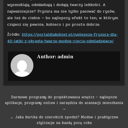
wysmuklają, odmładzają i dodają twarzy lekkości. A
najważniejsze? Fryzura ma nie tylko pasować do rysów,
ale też do ciebie — bo najlepszy efekt to ten, w którym
czujesz się pewnie, kobieco i po prostu dobrze.
Źródło:
https://portaldlakobiet.pl/najlepsza-fryzura-dla-
40-latki-z-okragla-twarza-modne-ciecia-odmladzajace/
Author:
admin
Nawigacja
Darmowe programy do projektowania wnętrz – najlepsze
aplikacje, programy online i narzędzia do aranżacji mieszkania
wpisu
→
← Jaka kurtka do szerokich spodni? Modne i praktyczne
stylizacje na każdą porę roku