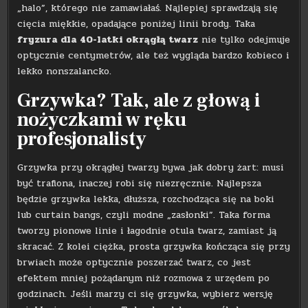
„halo”, którego nie zamawiałaś. Najlepiej sprawdzają się
cięcia miękkie, opadające poniżej linii brody. Taka
fryzura dla 40-latki okrągłą twarz
nie tylko odejmuje
optycznie centymetrów, ale też wygląda bardzo kobieco i
lekko nonszalancko.
Grzywka? Tak, ale z głową i
nożyczkami w ręku
profesjonalisty
Grzywka przy okrągłej twarzy bywa jak dobry żart: musi
być trafiona, inaczej robi się niezręcznie. Najlepsza
będzie grzywka lekka, dłuższa, rozchodząca się na boki
lub curtain bangs, czyli modne „zasłonki”. Taka forma
tworzy pionowe linie i łagodnie otula twarz, zamiast ją
skracać. Z kolei ciężka, prosta grzywka kończąca się przy
brwiach może optycznie poszerzać twarz, co jest
efektem mniej pożądanym niż rozmowa z urzędem po
godzinach. Jeśli marzy ci się grzywka, wybierz wersję