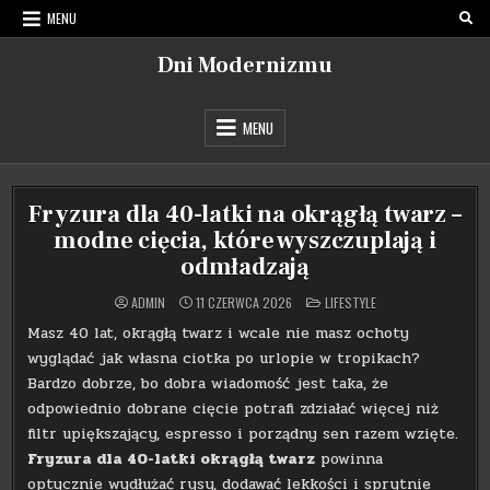
Skip
MENU
to
content
Dni Modernizmu
MENU
Fryzura dla 40-latki na okrągłą twarz –
modne cięcia, które wyszczuplają i
odmładzają
POSTED
ADMIN
11 CZERWCA 2026
LIFESTYLE
IN
Masz 40 lat, okrągłą twarz i wcale nie masz ochoty
wyglądać jak własna ciotka po urlopie w tropikach?
Bardzo dobrze, bo dobra wiadomość jest taka, że
odpowiednio dobrane cięcie potrafi zdziałać więcej niż
filtr upiększający, espresso i porządny sen razem wzięte.
Fryzura dla 40-latki okrągłą twarz
powinna
optycznie wydłużać rysy, dodawać lekkości i sprytnie