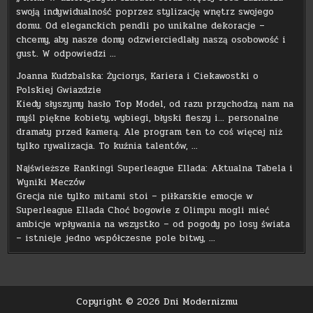
swoją indywidualność poprzez stylizację wnętrz swojego
domu. Od eleganckich pendli po unikalne dekoracje –
chcemy, aby nasze domy odzwierciedlały naszą osobowość i
gust. W odpowiedzi …
Joanna Kudzbalska: Życiorys, Kariera i Ciekawostki o
Polskiej Gwiazdzie
Kiedy słyszymy hasło Top Model, od razu przychodzą nam na
myśl piękne kobiety, wybiegi, błyski fleszy i… personalne
dramaty przed kamerą. Ale program ten to coś więcej niż
tylko rywalizacja. To kuźnia talentów, …
Najświeższe Rankingi Superleague Ellada: Aktualna Tabela i
Wyniki Meczów
Grecja nie tylko mitami stoi – piłkarskie emocje w
Superleague Ellada Choć bogowie z Olimpu mogli mieć
ambicje wpływania na wszystko – od pogody po losy świata
– istnieje jedno współczesne pole bitwy, …
Copyright © 2026 Dni Modernizmu