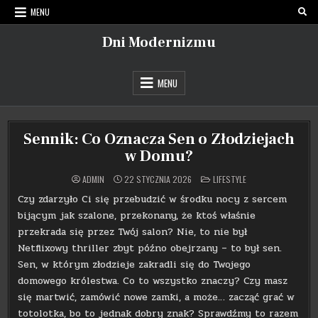
Skip
MENU
to
content
Dni Modernizmu
MENU
Sennik: Co Oznacza Sen o Złodziejach
w Domu?
POSTED
ADMIN
22 STYCZNIA 2026
LIFESTYLE
IN
Czy zdarzyło Ci się przebudzić w środku nocy z sercem
bijącym jak szalone, przekonany, że ktoś właśnie
przekrada się przez Twój salon? Nie, to nie był
Netflixowy thriller zbyt późno obejrzany – to był sen.
Sen, w którym złodzieje zakradli się do Twojego
domowego królestwa. Co to wszystko znaczy? Czy masz
się martwić, zamówić nowe zamki, a może… zacząć grać w
totolotka, bo to jednak dobry znak? Sprawdźmy to razem