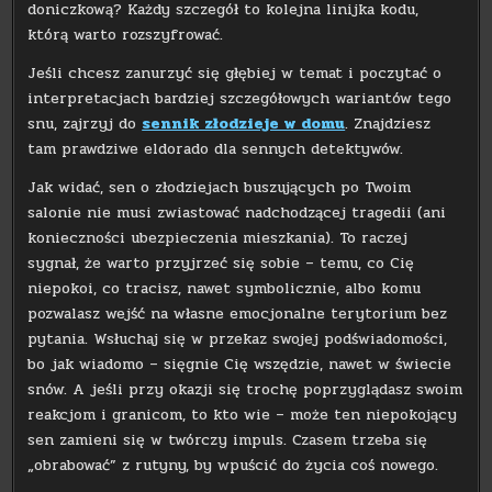
doniczkową? Każdy szczegół to kolejna linijka kodu,
którą warto rozszyfrować.
Jeśli chcesz zanurzyć się głębiej w temat i poczytać o
interpretacjach bardziej szczegółowych wariantów tego
snu, zajrzyj do
sennik złodzieje w domu
. Znajdziesz
tam prawdziwe eldorado dla sennych detektywów.
Jak widać, sen o złodziejach buszujących po Twoim
salonie nie musi zwiastować nadchodzącej tragedii (ani
konieczności ubezpieczenia mieszkania). To raczej
sygnał, że warto przyjrzeć się sobie – temu, co Cię
niepokoi, co tracisz, nawet symbolicznie, albo komu
pozwalasz wejść na własne emocjonalne terytorium bez
pytania. Wsłuchaj się w przekaz swojej podświadomości,
bo jak wiadomo – sięgnie Cię wszędzie, nawet w świecie
snów. A jeśli przy okazji się trochę poprzyglądasz swoim
reakcjom i granicom, to kto wie – może ten niepokojący
sen zamieni się w twórczy impuls. Czasem trzeba się
„obrabować” z rutyny, by wpuścić do życia coś nowego.