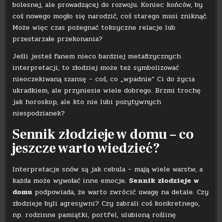
bolesnej, ale prowadzącej do rozwoju. Koniec końców, by
coś nowego mogło się narodzić, coś starego musi zniknąć.
Może więc czas pożegnać toksyczne relacje lub
przestarzałe przekonania?
Jeśli jesteś fanem nieco bardziej metafizycznych
interpretacji, to złodziej może też symbolizować
nieoczekiwaną szansę – coś, co „wpadnie” Ci do życia
ukradkiem, ale przyniesie wiele dobrego. Brzmi trochę
jak horoskop, ale kto nie lubi pozytywnych
niespodzianek?
Sennik złodzieje w domu – co
jeszcze warto wiedzieć?
Interpretacje snów są jak cebula – mają wiele warstw, a
każda może wywołać inne emocje.
Sennik złodzieje w
domu
podpowiada, że warto zwrócić uwagę na detale. Czy
złodzieje byli agresywni? Czy zabrali coś konkretnego,
np. rodzinne pamiątki, portfel, ulubioną roślinę