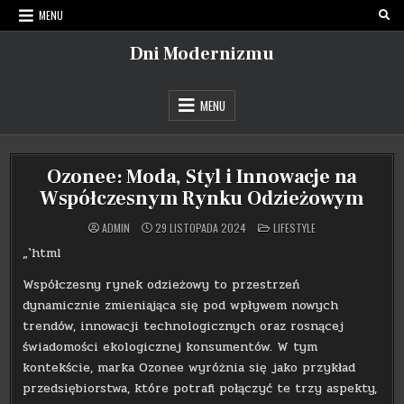
Skip
MENU
to
content
Dni Modernizmu
MENU
Ozonee: Moda, Styl i Innowacje na
Współczesnym Rynku Odzieżowym
POSTED
ADMIN
29 LISTOPADA 2024
LIFESTYLE
IN
„`html
Współczesny rynek odzieżowy to przestrzeń
dynamicznie zmieniająca się pod wpływem nowych
trendów, innowacji technologicznych oraz rosnącej
świadomości ekologicznej konsumentów. W tym
kontekście, marka Ozonee wyróżnia się jako przykład
przedsiębiorstwa, które potrafi połączyć te trzy aspekty,