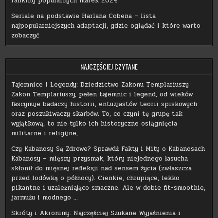
ranking popularnych marek 2024
Seriale na podstawie Harlana Cobena – lista
najpopularniejszych adaptacji, gdzie oglądać i które warto
zobaczyć
NAJCZĘŚCIEJ CZYTANE
Tajemnice i Legendy: Dziedzictwo Zakonu Templariuszy
Zakon Templariuszy, pełen tajemnic i legend, od wieków
fascynuje badaczy historii, entuzjastów teorii spiskowych
oraz poszukiwaczy skarbów. To, co czyni tę grupę tak
wyjątkową, to nie tylko ich historyczne osiągnięcia
militarne i religijne, …
Czy Kabanosy Są Zdrowe? Sprawdź Fakty i Mity o Kabanosach
Kabanosy – mięsny przysmak, który niejednego łasucha
skłonił do mięsnej refleksji nad sensem życia (zwłaszcza
przed lodówką o północy). Cienkie, chrupiące, lekko
pikantne i uzależniająco smaczne. Ale w dobie fit-smoothie,
jarmużu i modnego …
Skróty i Akronimy: Najczęściej Szukane Wyjaśnienia i