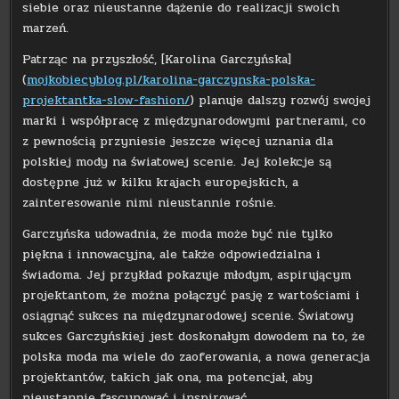
siebie oraz nieustanne dążenie do realizacji swoich
marzeń.
Patrząc na przyszłość, [Karolina Garczyńska]
(
mojkobiecyblog.pl/karolina-garczynska-polska-
projektantka-slow-fashion/
) planuje dalszy rozwój swojej
marki i współpracę z międzynarodowymi partnerami, co
z pewnością przyniesie jeszcze więcej uznania dla
polskiej mody na światowej scenie. Jej kolekcje są
dostępne już w kilku krajach europejskich, a
zainteresowanie nimi nieustannie rośnie.
Garczyńska udowadnia, że moda może być nie tylko
piękna i innowacyjna, ale także odpowiedzialna i
świadoma. Jej przykład pokazuje młodym, aspirującym
projektantom, że można połączyć pasję z wartościami i
osiągnąć sukces na międzynarodowej scenie. Światowy
sukces Garczyńskiej jest doskonałym dowodem na to, że
polska moda ma wiele do zaoferowania, a nowa generacja
projektantów, takich jak ona, ma potencjał, aby
nieustannie fascynować i inspirować.