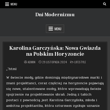
Skip
MENU
to
content
Dni Modernizmu
MENU
Karolina Garczyńska: Nowa Gwiazda
na Polskim Horyzoncie
POSTED
ADMIN
29 LISTOPADA 2024
LIFESTYLE
IN
„`html
W świecie mody, gdzie dominują międzynarodowe marki i
znani projektanci, coraz częściej na horyzoncie pojawiają
się nowe, utalentowane osoby, które wprowadzają świeże
spojrzenie na projektowanie ubrań. Jedną z takich
postaci z pewnością jest Karolina Garczyńska, młoda i
ambitna projektantka, która szturmem zyskuje uznanie