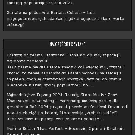
ranking popularnych marek 2024
Seriale na podstawie Harlana Cobena – lista
najpopularniejszych adaptacji, gdzie oglądać i które warto
zobaczyć
NAJCZĘŚCIEJ CZYTANE
Perfumy do prania Biedronka – ranking, opinie, zapachy i
najlepsze zamienniki
Jeśli pranie ma dla Ciebie znaczyć coś więcej niż „czyste i
suche”, to temat zapachów do tkanin wchodzi na salony z
impetem godnym czerwonego koszyka. Perfumy do prania
Biedronka zyskały sporą popularność, bo …
Najmodniejsze Fryzury 2024: Trendy, Które Musisz Znać
Nowy sezon, nowe włosy — zaczynamy modową partię dla
grzebienia Rok 2024 przynosi prawdziwy festiwal fryzur: od
odważnych cięć po kolory, które wołają „zrób mi selfie!”.
Jeśli szukasz inspiracji, żeby w końcu podciąć …
Eveline Better Than Perfect – Recenzje, Opinie i Działanie
Kremu Idealnego