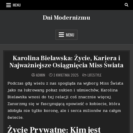
Skip
MENU
to
content
Dni Modernizmu
MENU
Karolina Bielawska: Życie, Kariera i
Najważniejsze Osiągnięcia Miss Świata
POSTED
ADMIN
3 KWIETNIA 2025
LIFESTYLE
IN
Podczas gdy wielu z nas spogląda na wybory Miss Świata
jako na lukrowany pokaz sukien i uśmiechów, Karolina
Bielawska wnosi do tej relacji coś znacznie więcej.
Zanurzmy się w fascynującą opowieść o kobiecie, która
zdobyła nie tylko koronę, ale i serca milionów na całym
świecie.
Życie Prywatne: Kim jest