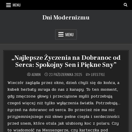
Skip
MENU
to
content
Dni Modernizmu
MENU
„Najlepsze Życzenia na Dobranoc od
Serca: Spokojny Sen i Piękne Sny”
POSTED
ADMIN
23 PAŹDZIERNIKA 2025
LIFESTYLE
IN
Wieczór zagląda przez okno, dzień chyli się do końca, a
kubek herbaty mruga do nas z kanapy. To ten moment,
gdy zmęczone głowy i przeciążone myśli potrzebują
czegoś więcej niż tylko wyłączenia światła. Potrzebują…
życzeń na dobranoc od serca. Bo przecież nie ma nic
przyjemniejszego niż słowo pełne ciepła i serdeczności
przed snem, które otula jak ulubiony koc z polaru. Czy
to wiadomość na Messengerze, czy karteczka pod