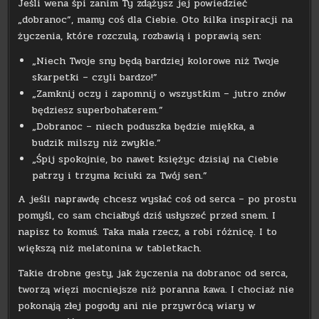
Jeśli wena śpi zanim Ty zdążysz jej powiedzieć
„dobranoc”, mamy coś dla Ciebie. Oto kilka inspiracji na
życzenia, które rozczulą, rozbawią i poprawią sen:
„Niech Twoje sny będą bardziej kolorowe niż Twoje
skarpetki – czyli bardzo!”
„Zamknij oczy i zapomnij o wszystkim – jutro znów
będziesz superbohaterem.”
„Dobranoc – niech poduszka będzie miękka, a
budzik milszy niż zwykle.”
„Śpij spokojnie, bo nawet księżyc dzisiaj na Ciebie
patrzy i trzyma kciuki za Twój sen.”
A jeśli naprawdę chcesz wysłać coś od serca – po prostu
pomyśl, co sam chciałbyś dziś usłyszeć przed snem. I
napisz to komuś. Taka mała rzecz, a robi różnicę. I to
większą niż melatonina w tabletkach.
Takie drobne gesty, jak życzenia na dobranoc od serca,
tworzą więzi mocniejsze niż poranna kawa. I chociaż nie
pokonają złej pogody ani nie przywrócą wiary w