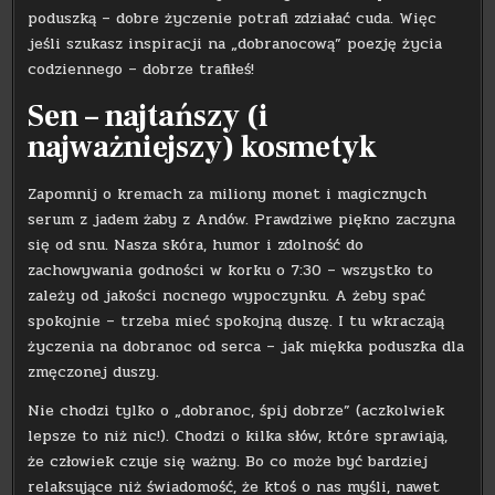
poduszką – dobre życzenie potrafi zdziałać cuda. Więc
jeśli szukasz inspiracji na „dobranocową” poezję życia
codziennego – dobrze trafiłeś!
Sen – najtańszy (i
najważniejszy) kosmetyk
Zapomnij o kremach za miliony monet i magicznych
serum z jadem żaby z Andów. Prawdziwe piękno zaczyna
się od snu. Nasza skóra, humor i zdolność do
zachowywania godności w korku o 7:30 – wszystko to
zależy od jakości nocnego wypoczynku. A żeby spać
spokojnie – trzeba mieć spokojną duszę. I tu wkraczają
życzenia na dobranoc od serca – jak miękka poduszka dla
zmęczonej duszy.
Nie chodzi tylko o „dobranoc, śpij dobrze” (aczkolwiek
lepsze to niż nic!). Chodzi o kilka słów, które sprawiają,
że człowiek czuje się ważny. Bo co może być bardziej
relaksujące niż świadomość, że ktoś o nas myśli, nawet