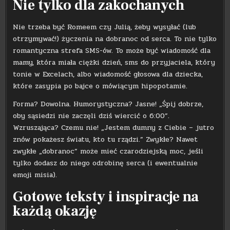
Nie tylko dla zakochanych
Nie trzeba być Romeem czy Julią, żeby wysyłać (lub
otrzymywać!) życzenia na dobranoc od serca. To nie tylko
romantyczna strefa SMS-ów. To może być wiadomość dla
mamy, która miała ciężki dzień, sms do przyjaciela, który
tonie w Excelach, albo wiadomość głosowa dla dziecka,
które zasypia po bajce o mówiącym hipopotamie.
Forma? Dowolna. Humorystyczna? Jasne! „Śpij dobrze,
oby sąsiedzi nie zaczęli dziś wiercić o 6:00”.
Wzruszająca? Czemu nie! „Jestem dumny z Ciebie – jutro
znów pokażesz światu, kto tu rządzi.” Zwykłe? Nawet
zwykłe „dobranoc” może mieć czarodziejską moc, jeśli
tylko dodasz do niego odrobinę serca (i ewentualnie
emoji misia).
Gotowe teksty i inspiracje na
każdą okazję