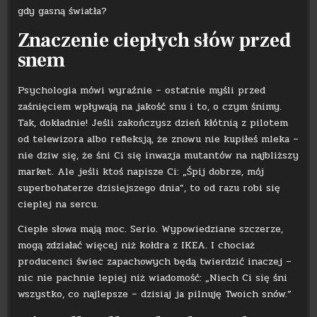
gdy gasną światła?
Znaczenie ciepłych słów przed
snem
Psychologia mówi wyraźnie – ostatnie myśli przed
zaśnięciem wpływają na jakość snu i to, o czym śnimy.
Tak, dokładnie! Jeśli zakończysz dzień kłótnią z pilotem
od telewizora albo refleksją, że znowu nie kupiłeś mleka –
nie dziw się, że śni Ci się inwazja mutantów na najbliższy
market. Ale jeśli ktoś napisze Ci: „Śpij dobrze, mój
superbohaterze dzisiejszego dnia”, to od razu robi się
cieplej na sercu.
Ciepłe słowa mają moc. Serio. Wypowiedziane szczerze,
mogą zdziałać więcej niż kołdra z IKEA. I chociaż
producenci świec zapachowych będą twierdzić inaczej –
nic nie pachnie lepiej niż wiadomość: „Niech Ci się śni
wszystko, co najlepsze – dzisiaj ja pilnuję Twoich snów.”