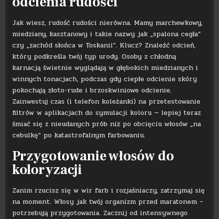
odcienia rudości
Jak wiesz, rudość rudości nierówna. Mamy marchewkowy,
miedziany, kasztanowy i takie nazwy jak „spalona cegła”
czy „zachód słońca w Toskanii”. Klucz? Znaleźć odcień,
który podkreśla twój typ urody. Osoby z chłodną
karnacją świetnie wyglądają w głębokich miedzianych i
winnych tonacjach, podczas gdy ciepłe odcienie skóry
pokochają złoto-rude i brzoskwiniowe odcienie.
Zainwestuj czas (i telefon koleżanki) na przetestowanie
filtrów w aplikacjach do symulacji koloru — lepiej teraz
śmiać się z nieudanych prób niż po obcięciu włosów „na
cebulkę” po katastrofalnym farbowaniu.
Przygotowanie włosów do
koloryzacji
Zanim rzucisz się w wir farb i rozjaśniaczy, zatrzymaj się
na moment. Włosy jak twój organizm przed maratonem –
potrzebują przygotowania. Zacznij od intensywnego