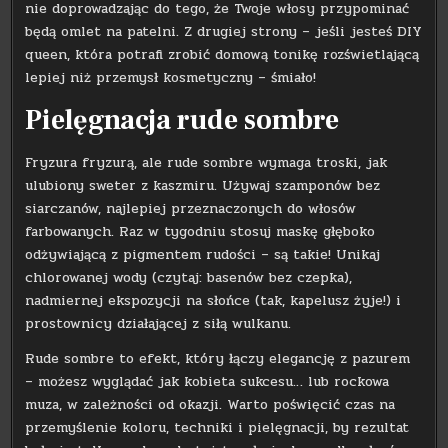
nie doprowadzając do tego, że Twoje włosy przypominać
będą omlet na patelni. Z drugiej strony – jeśli jesteś DIY
queen, która potrafi zrobić domową tonikę rozświetlającą
lepiej niż przemysł kosmetyczny – śmiało!
Pielęgnacja rude sombre
Fryzura fryzurą, ale rude sombre wymaga troski, jak
ulubiony sweter z kaszmiru. Używaj szamponów bez
siarczanów, najlepiej przeznaczonych do włosów
farbowanych. Raz w tygodniu stosuj maskę głęboko
odżywiającą z pigmentem rudości – są takie! Unikaj
chlorowanej wody (czytaj: basenów bez czepka),
nadmiernej ekspozycji na słońce (tak, kapelusz żyje!) i
prostownicy działającej z siłą wulkanu.
Rude sombre to efekt, który łączy elegancję z pazurem
– możesz wyglądać jak kobieta sukcesu… lub rockowa
muza, w zależności od okazji. Warto poświęcić czas na
przemyślenie koloru, techniki i pielęgnacji, by rezultat