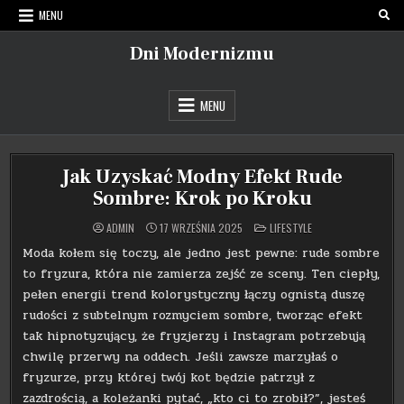
Skip
MENU
to
content
Dni Modernizmu
MENU
Jak Uzyskać Modny Efekt Rude
Sombre: Krok po Kroku
POSTED
ADMIN
17 WRZEŚNIA 2025
LIFESTYLE
IN
Moda kołem się toczy, ale jedno jest pewne: rude sombre
to fryzura, która nie zamierza zejść ze sceny. Ten ciepły,
pełen energii trend kolorystyczny łączy ognistą duszę
rudości z subtelnym rozmyciem sombre, tworząc efekt
tak hipnotyzujący, że fryzjerzy i Instagram potrzebują
chwilę przerwy na oddech. Jeśli zawsze marzyłaś o
fryzurze, przy której twój kot będzie patrzył z
zazdrością, a koleżanki pytać, „kto ci to zrobił?”, jesteś