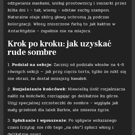
odżywiania maskami, unikaj prostownicy i suszarki przez
kilka dni i – tak, wiemy – odstaw suchy szampon.
Naturalne oleje skóry głowy ochronią ją podczas
koloryzacji. Włosy zniszczone farbą to jak kaktus w
Antarktydzie – zupełnie nie na miejscu.
Krok po kroku: jak uzyskać
rude sombre
1.
Podział na sekcje:
Zacznij od podziału włosów na 4-6
równych sekcji — jak przy cięciu tortu, tylko że nikt się
nie obrazi, że dostał mniejszy kawałek.
2.
Rozjaśnianie końcówek:
Niewielką ilość rozjaśniacza
nałóż na końcówki, rozciągając go delikatnie ku górze.
Użyj specjalnej szczoteczki do sombre – wygląda jak
mały grzebień dla lalek Barbie, ale zmienia życie.
3.
Spłukanie i wysuszenie:
Po upływie wskazanego
czasu (czytaj: nie rób tego „na oko”) spłucz włosy i
delikatnie osusz.