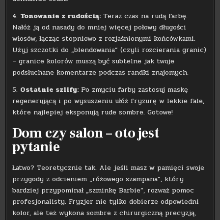
4.
Tonowanie z rudością:
Teraz czas na rudą farbę.
Nałóż ją od nasady do mniej więcej połowy długości
włosów, łącząc stopniowo z rozjaśnionymi końcówkami.
Użyj szczotki do „blendowania” (czyli rozcierania granic)
– granice kolorów muszą być subtelne jak twoje
podsłuchane komentarze podczas randki znajomych.
5.
Ostatnie szlify:
Po zmyciu farby zastosuj maskę
regenerującą i po wysuszeniu ułóż fryzurę w lekkie fale,
które najlepiej eksponują rude sombre. Gotowe!
Dom czy salon – oto jest
pytanie
Łatwo? Teoretycznie tak. Ale jeśli masz w pamięci swoje
przygody z odcieniem „różowego szampana”, który
bardziej przypominał „szminkę Barbie”, rozważ pomoc
profesjonalisty. Fryzjer nie tylko dobierze odpowiedni
kolor, ale też wykona sombre z chirurgiczną precyzją,