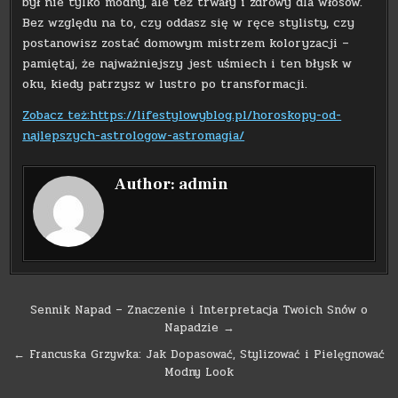
był nie tylko modny, ale też trwały i zdrowy dla włosów.
Bez względu na to, czy oddasz się w ręce stylisty, czy
postanowisz zostać domowym mistrzem koloryzacji –
pamiętaj, że najważniejszy jest uśmiech i ten błysk w
oku, kiedy patrzysz w lustro po transformacji.
Zobacz też:https://lifestylowyblog.pl/horoskopy-od-
najlepszych-astrologow-astromagia/
Author:
admin
Nawigacja
Sennik Napad – Znaczenie i Interpretacja Twoich Snów o
Napadzie →
wpisu
← Francuska Grzywka: Jak Dopasować, Stylizować i Pielęgnować
Modny Look