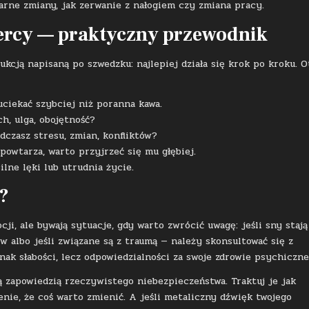
arne zmiany, jak zerwanie z nałogiem czy zmiana pracy.
dercy — praktyczny przewodnik
ukcją napisaną po szwedzku: najlepiej działa się krok po kroku. O
uciekać szybciej niż poranna kawa.
h, ulga, obojętność?
czasz stresu, zmian, konfliktów?
owtarza, warto przyjrzeć się mu głębiej.
ilne lęki lub utrudnia życie.
?
i, ale bywają sytuacje, gdy warto zwrócić uwagę: jeśli sny stają
 albo jeśli związane są z traumą — należy skonsultować się z
ak słabości, lecz odpowiedzialności za swoje zdrowie psychiczne
ą zapowiedzią rzeczywistego niebezpieczeństwa. Traktuj je jak
ie, że coś warto zmienić. A jeśli metaliczny dźwięk twojego