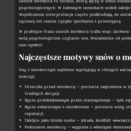
Sennik morderca to termin, który łączy w sobie eleme
psychologicznych. W ludowych sennikach widok zabójcy
Współczesne interpretacje często podkreślają, że mord
życiową niż realne ryzyko spotkania z przestępcą.
W praktyce fraza sennik morderca trafia więc zarówno d
wolą psychologiczne czytanie snu. Niezależnie od pode
sam symbol.
Najczęstsze motywy snów o m
Sny z morderczym wątkiem występują w różnych wariant
znaczyć:
Ucieczka przed mordercą — poczucie zagrożenia w ży
trudnych decyzji.
Bycie prześladowanym przez nieznajomego — lęki egz
Bycie oskarżonym o morderstwo — poczucie winy, str
reputacji.
Zabójca jako bliska osoba — zdrada, konflikt wewnętr
Pokonanie mordercy — wygrana z własnymi demonami