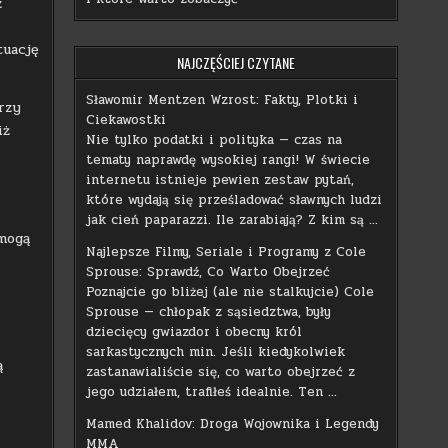
z
tuację
NAJCZĘŚCIEJ CZYTANE
Sławomir Mentzen Wzrost: Fakty, Plotki i
rzy
Ciekawostki
iż
Nie tylko podatki i polityka — czas na
tematy naprawdę wysokiej rangi! W świecie
internetu istnieje pewien zestaw pytań,
które wydają się prześladować sławnych ludzi
jak cień paparazzi. Ile zarabiają? Z kim są …
 mogą
Najlepsze Filmy, Seriale i Programy z Cole
Sprouse: Sprawdź, Co Warto Obejrzeć
Poznajcie go bliżej (ale nie stalkujcie) Cole
Sprouse — chłopak z sąsiedztwa, były
dziecięcy gwiazdor i obecny król
sarkastycznych min. Jeśli kiedykolwiek
ą
zastanawialiście się, co warto obejrzeć z
jego udziałem, trafiłeś idealnie. Ten …
Mamed Khalidov: Droga Wojownika i Legendy
MMA