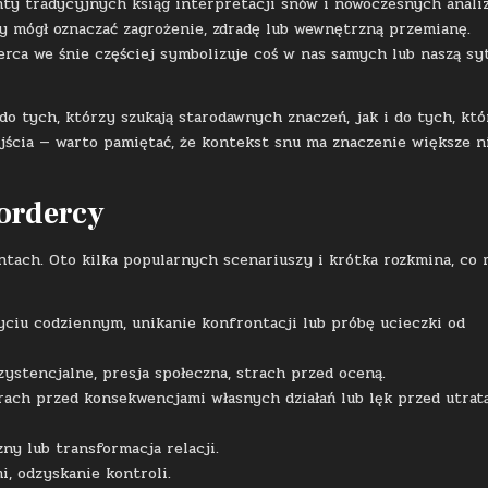
nty tradycyjnych ksiąg interpretacji snów i nowoczesnych anali
 mógł oznaczać zagrożenie, zdradę lub wewnętrzną przemianę.
erca we śnie częściej symbolizuje coś w nas samych lub naszą sy
o tych, którzy szukają starodawnych znaczeń, jak i do tych, któ
jścia — warto pamiętać, że kontekst snu ma znaczenie większe n
ordercy
ach. Oto kilka popularnych scenariuszy i krótka rozkmina, co
ciu codziennym, unikanie konfrontacji lub próbę ucieczki od
ystencjalne, presja społeczna, strach przed oceną.
ach przed konsekwencjami własnych działań lub lęk przed utrat
zny lub transformacja relacji.
, odzyskanie kontroli.