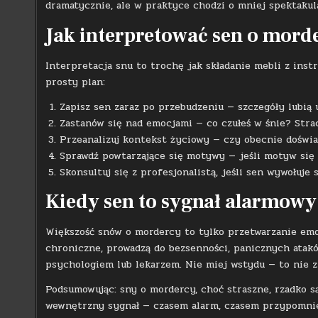
dramatycznie, ale w praktyce chodzi o mniej spektakul
Jak interpretować sen o mor
Interpretacja snu to trochę jak składanie mebli z instr
prosty plan:
Zapisz sen zaraz po przebudzeniu — szczegóły lubią 
Zastanów się nad emocjami — co czułeś w śnie? Strac
Przeanalizuj kontekst życiowy — czy obecnie doświad
Sprawdź powtarzające się motywy — jeśli motyw się p
Skonsultuj się z profesjonalistą, jeśli sen wywołuje s
Kiedy sen to sygnał alarmowy
Większość snów o mordercy to tylko przetwarzanie emocj
chroniczne, prowadzą do bezsenności, panicznych ataków
psychologiem lub lekarzem. Nie miej wstydu — to nie zn
Podsumowując: sny o mordercy, choć straszne, rzadko s
wewnętrzny sygnał — czasem alarm, czasem przypomnien