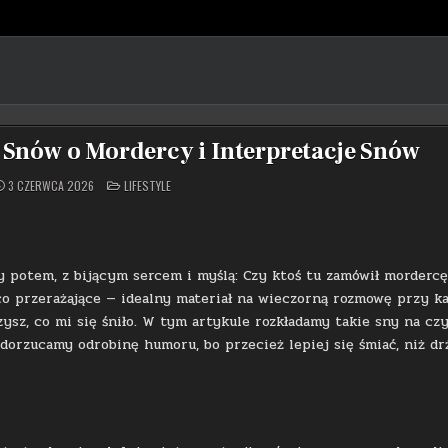
Snów o Mordercy i Interpretacje Snów
POSTED
3 CZERWCA 2026
LIFESTYLE
IN
ny potem, z bijącym sercem i myślą: Czy ktoś tu zamówił mordercę
co przerażające — idealny materiał na wieczorną rozmowę przy ka
rzysz, co mi się śniło. W tym artykule rozkładamy takie sny na cz
dorzucamy odrobinę humoru, bo przecież lepiej się śmiać, niż dr