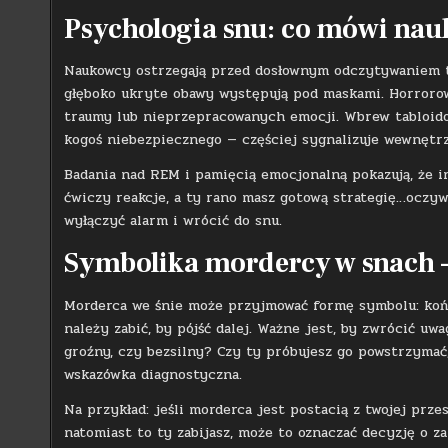
Psychologia snu: co mówi nau
Naukowcy ostrzegają przed dosłownym odczytywaniem t
głęboko ukryte obawy występują pod maskami. Horrorow
traumy lub nieprzepracowanych emocji. Wbrew tabloido
kogoś niebezpiecznego — częściej sygnalizuje wewnętrz
Badania nad REM i pamięcią emocjonalną pokazują, że 
ćwiczy reakcje, a ty rano masz gotową strategię…oczywi
wyłączyć alarm i wrócić do snu.
Symbolika mordercy w snach 
Morderca we śnie może przyjmować formę symbolu: kończ
należy zabić, by pójść dalej. Ważne jest, by zwrócić u
groźny, czy bezsilny? Czy ty próbujesz go powstrzymać
wskazówka diagnostyczna.
Na przykład: jeśli morderca jest postacią z twojej prze
natomiast to ty zabijasz, może to oznaczać decyzję o 