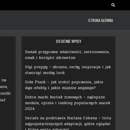
STRONA GŁÓWNA
OSTATNIE WPISY
Sumak przyprawa: właściwości, zastosowanie,
smak i korzyści zdrowotne
Styl preppy – ubrania, cechy, inspiracje i jak
stworzyć modny look
 na
Side Plank – jak zrobić poprawnie, jakie
wie,
daje efekty i jakie mięśnie angażuje?
ynniki
Dobre marki kurtek zimowych – najlepsze
żeć
modele, opinie i ranking popularnych marek
2024
Seriale na podstawie Harlana Cobena – lista
najpopularniejszych adaptacji, gdzie oglądać
i które warto zobaczyć