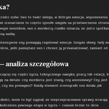
ka?
reści snów. Sen to teatr mózgu, w którym emocje, wspomnienia 
e scenariusze to często sposób umysłu na przetworzenie stresu
wym sennikom, sen o mordercy rzadko oznacza, że jutro spotkas
ną walkę.
intensywne sny pomagają regulować emocje. Innymi słowy: twój m
ście, jeśli pamiętasz sen i chcesz ją przeanalizować, zamiast od
— analiza szczegółowa
ącej się części życia, toksycznego nawyku, pracy lub relacji, k
wagę na detale: czy morderca jest znany, czy anonimowy? Czy jest
, czy mu pomagasz? Każdy element scenografii snu działa jak
szłości, może to być sygnał, że nieprzepracowane sprawy wracają. 
zakończeniu pewnego etapu w życiu — czasem brzmi to iście