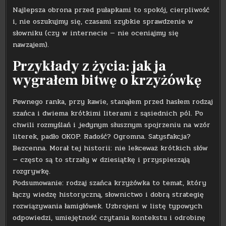
Najlepsza obrona przed pułapkami to spokój, cierpliwość
i, nie oszukujmy się, czasami szybkie sprawdzenie w
słowniku (czy w internecie — nie oceniajmy się
nawzajem).
Przykłady z życia: jak ja
wygrałem bitwę o krzyżówkę
Pewnego ranka, przy kawie, stanąłem przed hasłem rodzaj
szańca i dwiema krótkimi literami z sąsiednich pól. Po
chwili rozmyślań i jedynym słusznym spojrzeniu na wzór
literek, padło OKOP. Radość? Ogromna. Satysfakcja?
Bezcenna. Morał tej historii: nie lekceważ krótkich słów
— często są to strzały w dziesiątkę i przyspieszają
rozgrywkę.
Podsumowanie: rodzaj szańca krzyżówka to temat, który
łączy wiedzę historyczną, słownictwo i dobrą strategię
rozwiązywania łamigłówek. Uzbrojeni w listę typowych
odpowiedzi, umiejętność czytania kontekstu i odrobinę