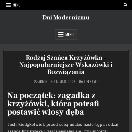
Skip
MENU
to
content
Dni Modernizmu
MENU
Rodzaj Szańca Krzyżówka –
Najpopularniejsze Wskazówki i
Rozwiązania
POSTED
ADMIN
17 MAJA 2026
LIFESTYLE
IN
Na początek: zagadka z
krzyżówki, która potrafi
postawić włosy dęba
Jeśli kiedykolwiek przed sobą miałeś hasło typu rodzaj
szańca krzyżówka i zastanawiałeś się, czy autorzy