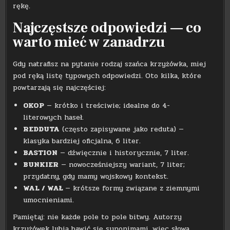
rękę.
Najczęstsze odpowiedzi — co
warto mieć w zanadrzu
Gdy natrafisz na pytanie rodzaj szańca krzyżówka, miej
pod ręką listę typowych odpowiedzi. Oto kilka, które
powtarzają się najczęściej:
OKOP
— krótko i treściwie; idealne do 4-
literowych haseł.
REDDUTA
(często zapisywane jako reduta) —
klasyka bardziej oficjalna, 6 liter.
BASTION
— dźwięcznie i historycznie, 7 liter.
BUNKIER
— nowocześniejszy wariant, 7 liter;
przydatny, gdy mamy wojskowy kontekst.
WAL / WAŁ
— krótsze formy związane z ziemnymi
umocnieniami.
Pamiętaj: nie każde pole to pole bitwy. Autorzy
krzyżówek lubią bawić się synonimami, więc słowa