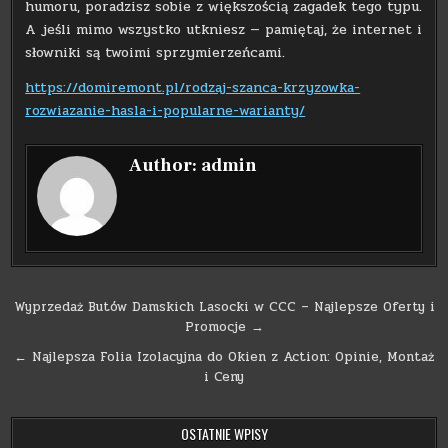
humoru, poradzisz sobie z większością zagadek tego typu.
A jeśli mimo wszystko utkniesz — pamiętaj, że internet i
słowniki są twoimi sprzymierzeńcami.
https://domiremont.pl/rodzaj-szanca-krzyzowka-
rozwiazanie-hasla-i-popularne-warianty/
Author:
admin
Nawigacja
Wyprzedaż Butów Damskich Lasocki w CCC – Najlepsze Oferty i
Promocje →
wpisu
← Najlepsza Folia Izolacyjna do Okien z Action: Opinie, Montaż
i Ceny
OSTATNIE WPISY