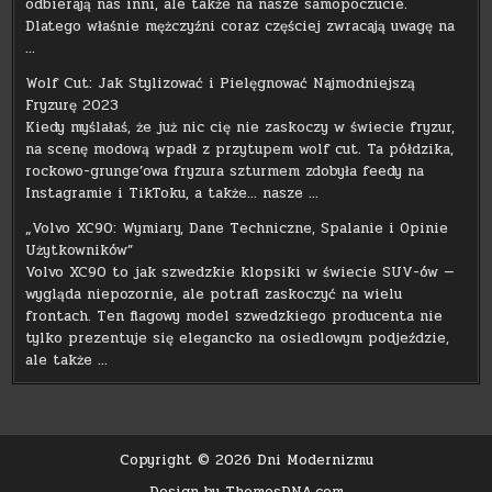
odbierają nas inni, ale także na nasze samopoczucie.
Dlatego właśnie mężczyźni coraz częściej zwracają uwagę na
…
Wolf Cut: Jak Stylizować i Pielęgnować Najmodniejszą
Fryzurę 2023
Kiedy myślałaś, że już nic cię nie zaskoczy w świecie fryzur,
na scenę modową wpadł z przytupem wolf cut. Ta półdzika,
rockowo-grunge’owa fryzura szturmem zdobyła feedy na
Instagramie i TikToku, a także… nasze …
„Volvo XC90: Wymiary, Dane Techniczne, Spalanie i Opinie
Użytkowników”
Volvo XC90 to jak szwedzkie klopsiki w świecie SUV-ów —
wygląda niepozornie, ale potrafi zaskoczyć na wielu
frontach. Ten flagowy model szwedzkiego producenta nie
tylko prezentuje się elegancko na osiedlowym podjeździe,
ale także …
Copyright © 2026 Dni Modernizmu
Design by ThemesDNA.com