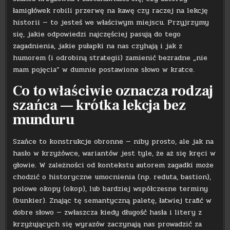
łamigłówek robili przerwę na kawę czy raczej na lekcję
historii — to jesteś we właściwym miejscu. Przyjrzymy
się, jakie odpowiedzi najczęściej pasują do tego
zagadnienia, jakie pułapki na nas czyhają i jak z
humorem (i odrobiną strategii) zamienić bezradne „nie
mam pojęcia” w dumnie postawione słowo w kratce.
Co to właściwie oznacza rodzaj
szańca — krótka lekcja bez
munduru
Szańce to konstrukcje obronne — niby prosto, ale jak na
hasło w krzyżówce, wariantów jest tyle, że aż się kręci w
głowie. W zależności od kontekstu autorem zagadki może
chodzić o historyczne umocnienia (np. reduta, bastion),
polowe okopy (okop), lub bardziej współczesne terminy
(bunkier). Znając tę semantyczną paletę, łatwiej trafić w
dobre słowo — zwłaszcza kiedy długość hasła i litery z
krzyżujących się wyrazów zaczynają nas prowadzić za