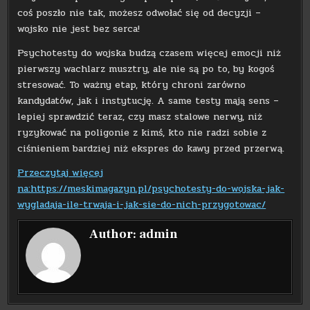
coś poszło nie tak, możesz odwołać się od decyzji –
wojsko nie jest bez serca!
Psychotesty do wojska budzą czasem więcej emocji niż
pierwszy wachlarz musztry, ale nie są po to, by kogoś
stresować. To ważny etap, który chroni zarówno
kandydatów, jak i instytucję. A same testy mają sens –
lepiej sprawdzić teraz, czy masz stalowe nerwy, niż
ryzykować na poligonie z kimś, kto nie radzi sobie z
ciśnieniem bardziej niż ekspres do kawy przed przerwą.
Przeczytaj więcej
na:https://meskimagazyn.pl/psychotesty-do-wojska-jak-
wygladaja-ile-trwaja-i-jak-sie-do-nich-przygotowac/
Author:
admin