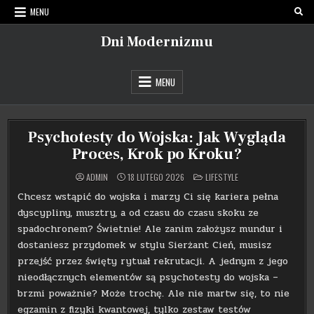
Skip
MENU
to
content
Dni Modernizmu
MENU
Psychotesty do Wojska: Jak Wygląda
Proces, Krok po Kroku?
POSTED
ADMIN
18 LUTEGO 2026
LIFESTYLE
IN
Chcesz wstąpić do wojska i marzy Ci się kariera pełna
dyscypliny, musztry, a od czasu do czasu skoku ze
spadochronem? Świetnie! Ale zanim założysz mundur i
dostaniesz przydomek w stylu Sierżant Cień, musisz
przejść przez święty rytuał rekrutacji. A jednym z jego
nieodłącznych elementów są psychotesty do wojska –
brzmi poważnie? Może trochę. Ale nie martw się, to nie
egzamin z fizyki kwantowej, tylko zestaw testów