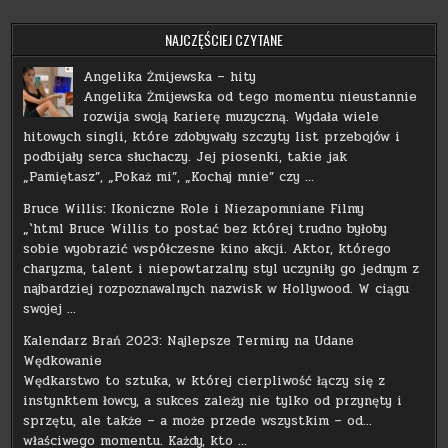
NAJCZĘŚCIEJ CZYTANE
Angelika Żmijewska – hity
Angelika Żmijewska od tego momentu nieustannie
rozwija swoją karierę muzyczną. Wydała wiele
hitowych singli, które zdobywały szczyty list przebojów i
podbijały serca słuchaczy. Jej piosenki, takie jak
„Pamiętasz”, „Pokaż mi”, „Kochaj mnie” czy …
Bruce Willis: Ikoniczne Role i Niezapomniane Filmy
„`html Bruce Willis to postać bez której trudno byłoby
sobie wyobrazić współczesne kino akcji. Aktor, którego
charyzma, talent i niepowtarzalny styl uczyniły go jednym z
najbardziej rozpoznawalnych nazwisk w Hollywood. W ciągu
swojej …
Kalendarz Brań 2023: Najlepsze Terminy na Udane
Wędkowanie
Wędkarstwo to sztuka, w której cierpliwość łączy się z
instynktem łowcy, a sukces zależy nie tylko od przynęty i
sprzętu, ale także – a może przede wszystkim – od…
właściwego momentu. Każdy, kto …