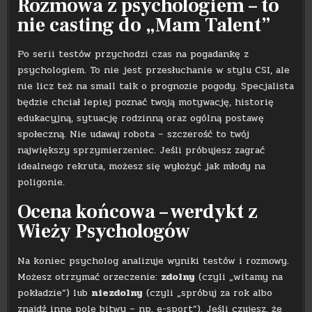
Rozmowa z psychologiem – to
nie casting do „Mam Talent”
Po serii testów przychodzi czas na pogadankę z
psychologiem. To nie jest przesłuchanie w stylu CSI, ale
nie licz też na small talk o prognozie pogody. Specjalista
będzie chciał lepiej poznać twoją motywację, historię
edukacyjną, sytuację rodzinną oraz ogólną postawę
społeczną. Nie udawaj robota – szczerość to twój
największy sprzymierzeniec. Jeśli próbujesz zagrać
idealnego rekruta, możesz się wyłożyć jak młody na
poligonie.
Ocena końcowa – werdykt z
Wieży Psychologów
Na koniec psycholog analizuje wyniki testów i rozmowy.
Możesz otrzymać orzeczenie:
zdolny
(czyli „witamy na
pokładzie”) lub
niezdolny
(czyli „spróbuj za rok albo
znajdź inne pole bitwy – np. e-sport”). Jeśli czujesz, że