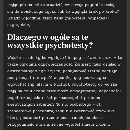
mających na celu sprawdzić, czy twoja psychika nadaje
się do wojskowego życia. Jak to wygląda krok po kroku?
Usiądź wygodnie, załóż hełm (na wszelki wypadek) i
czytaj dalej!
Dlaczego w ogóle są te
wszystkie psychotesty?
Wojsko to nie tylko wycięte bicepsy i równe marsze – to
także ogromna odpowiedzialność. Żołnierz musi działać w
ekstremalnych sytuacjach, podejmować trafne decyzje
pod presją i nie wpaść w panikę, gdy coś zaczyna
wybuchać (np. alarm w kuchni). Psychotesty do wojska
mają na celu ocenę stabilności emocjonalnej, odporności
psychicznej, zdolności poznawczych i poziomu
ewentualnych zaburzeń. To nic osobistego – ot,
standardowa procedura, żeby nie zwerbować człowieka,
który postanowi porzucić posterunek, bo akurat
przypomniało mu się, że nie wyniósł śmieci z domu.