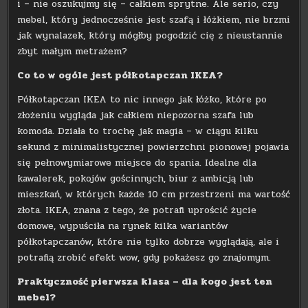
i – nie oszukujmy się – całkiem sprytne. Ale serio, czy
mebel, który jednocześnie jest szafą i łóżkiem, nie brzmi
jak wynalazek, który mógłby pogodzić cię z nieustannie
zbyt małym metrażem?
Co to w ogóle jest półkotapczan IKEA?
Półkotapczan IKEA to nic innego jak łóżko, które po
złożeniu wygląda jak całkiem niepozorna szafa lub
komoda. Działa to trochę jak magia – w ciągu kilku
sekund z minimalistycznej powierzchni pionowej pojawia
się pełnowymiarowe miejsce do spania. Idealne dla
kawalerek, pokojów gościnnych, biur z ambicją lub
mieszkań, w których każde 10 cm przestrzeni ma wartość
złota. IKEA, znana z tego, że potrafi uprościć życie
domowe, wypuściła na rynek kilka wariantów
półkotapczanów, które nie tylko dobrze wyglądają, ale i
potrafią zrobić efekt wow, gdy pokażesz go znajomym.
Praktyczność pierwsza klasa – dla kogo jest ten
mebel?