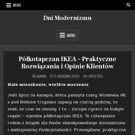
Skip
MENU
to
content
Dni Modernizmu
MENU
Półkotapczan IKEA – Praktyczne
Rozwiązania i Opinie Klientów
POSTED
ADMIN
5 GRUDNIA 2025
LIFESTYLE
IN
Małe mieszkanie, wielkie marzenia
Jeśli śpisz na kanapie, która pamięta czasy Windowsa 98,
a pod łóżkiem trzymasz zapasy na czarną godzinę, to
znak, że czas na zmiany. I tu – niczym rycerz na białym
regale – wjeżdża półkotapczan IKEA. To rozwiązanie
rodem z książki dla fanów skandynawskiego minimalizmu
i maksymalnej funkcjonalności. Przemyślane, praktyczne