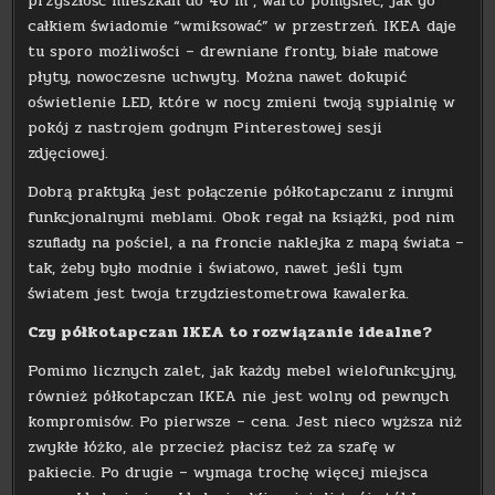
przyszłość mieszkań do 40 m², warto pomyśleć, jak go
całkiem świadomie “wmiksować” w przestrzeń. IKEA daje
tu sporo możliwości – drewniane fronty, białe matowe
płyty, nowoczesne uchwyty. Można nawet dokupić
oświetlenie LED, które w nocy zmieni twoją sypialnię w
pokój z nastrojem godnym Pinterestowej sesji
zdjęciowej.
Dobrą praktyką jest połączenie półkotapczanu z innymi
funkcjonalnymi meblami. Obok regał na książki, pod nim
szuflady na pościel, a na froncie naklejka z mapą świata –
tak, żeby było modnie i światowo, nawet jeśli tym
światem jest twoja trzydziestometrowa kawalerka.
Czy półkotapczan IKEA to rozwiązanie idealne?
Pomimo licznych zalet, jak każdy mebel wielofunkcyjny,
również półkotapczan IKEA nie jest wolny od pewnych
kompromisów. Po pierwsze – cena. Jest nieco wyższa niż
zwykłe łóżko, ale przecież płacisz też za szafę w
pakiecie. Po drugie – wymaga trochę więcej miejsca