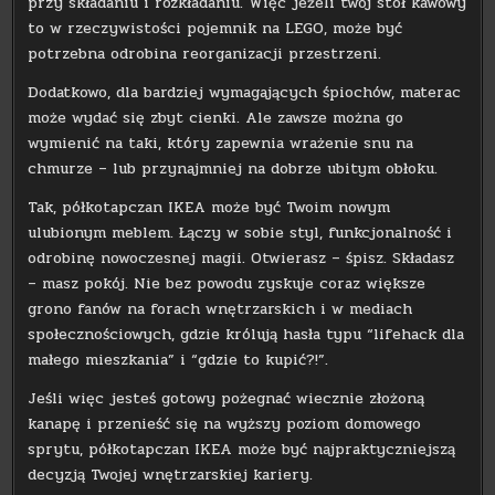
przy składaniu i rozkładaniu. Więc jeżeli twój stół kawowy
to w rzeczywistości pojemnik na LEGO, może być
potrzebna odrobina reorganizacji przestrzeni.
Dodatkowo, dla bardziej wymagających śpiochów, materac
może wydać się zbyt cienki. Ale zawsze można go
wymienić na taki, który zapewnia wrażenie snu na
chmurze – lub przynajmniej na dobrze ubitym obłoku.
Tak, półkotapczan IKEA może być Twoim nowym
ulubionym meblem. Łączy w sobie styl, funkcjonalność i
odrobinę nowoczesnej magii. Otwierasz – śpisz. Składasz
– masz pokój. Nie bez powodu zyskuje coraz większe
grono fanów na forach wnętrzarskich i w mediach
społecznościowych, gdzie królują hasła typu “lifehack dla
małego mieszkania” i “gdzie to kupić?!”.
Jeśli więc jesteś gotowy pożegnać wiecznie złożoną
kanapę i przenieść się na wyższy poziom domowego
sprytu, półkotapczan IKEA może być najpraktyczniejszą
decyzją Twojej wnętrzarskiej kariery.