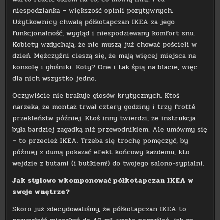
niespodzianka – większość opinii pozytywnych.
Użytkownicy chwalą półkotapczan IKEA za jego
funkcjonalność, wygląd i niespodziewany komfort snu.
Kobiety wzdychają, że nie muszą już chować pościeli w
dzień. Mężczyźni cieszą się, że mają więcej miejsca na
konsolę i głośniki. Koty? One i tak śpią na blacie, więc
dla nich wszystko jedno.
Oczywiście nie brakuje głosów krytycznych. Ktoś
narzeka, że montaż trwał cztery godziny i trzy frotté
przekleństw później. Ktoś inny twierdzi, że instrukcja
była bardziej zagadką niż przewodnikiem. Ale umówmy się
– to przecież IKEA. Trzeba się trochę pomęczyć, by
później z dumą pokazać efekt końcowy każdemu, kto
wejdzie z butami (i butkiem!) do twojego salono-sypialni.
Jak stylowo wkomponować półkotapczan IKEA w
swoje wnętrze?
Skoro już zdecydowaliśmy, że półkotapczan IKEA to