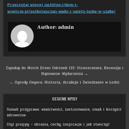
Przeczytaj więcej na:https://dom-i-
wnetrze.pl/polkotapczan-wady-i-zalety-lozka-w-szafie/
Author:
admin
Nawigacja
Zapukaj do Moich Drzwi Odcinek 115: Streszczenie, Recenzja i
Najnowsze Wydarzenia →
wpisu
← Ogrody Geyera: Historia, Atrakcje i Zwiedzanie w Łodzi
OSTATNIE WPISY
Sumak przyprawa: właściwości, zastosowanie, smak i korzyści
zdrowotne
Styl preppy – ubrania, cechy, inspiracje i jak stworzyć