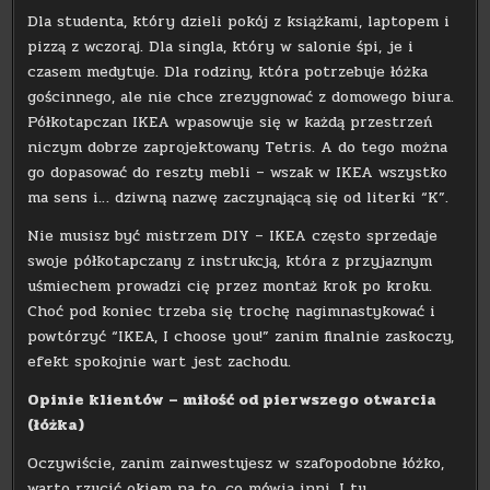
Dla studenta, który dzieli pokój z książkami, laptopem i
pizzą z wczoraj. Dla singla, który w salonie śpi, je i
czasem medytuje. Dla rodziny, która potrzebuje łóżka
gościnnego, ale nie chce zrezygnować z domowego biura.
Półkotapczan IKEA wpasowuje się w każdą przestrzeń
niczym dobrze zaprojektowany Tetris. A do tego można
go dopasować do reszty mebli – wszak w IKEA wszystko
ma sens i… dziwną nazwę zaczynającą się od literki “K”.
Nie musisz być mistrzem DIY – IKEA często sprzedaje
swoje półkotapczany z instrukcją, która z przyjaznym
uśmiechem prowadzi cię przez montaż krok po kroku.
Choć pod koniec trzeba się trochę nagimnastykować i
powtórzyć “IKEA, I choose you!” zanim finalnie zaskoczy,
efekt spokojnie wart jest zachodu.
Opinie klientów – miłość od pierwszego otwarcia
(łóżka)
Oczywiście, zanim zainwestujesz w szafopodobne łóżko,
warto rzucić okiem na to, co mówią inni. I tu