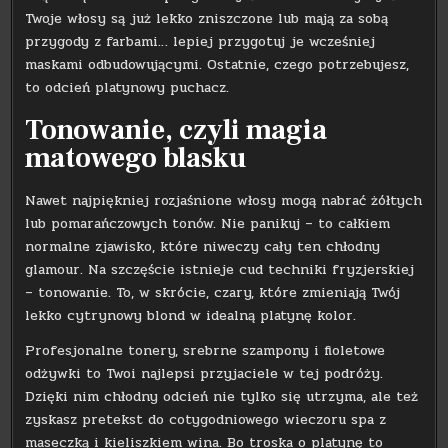
Twoje włosy są już lekko zniszczone lub mają za sobą
przygody z farbami… lepiej przygotuj je wcześniej
maskami odbudowującymi. Ostatnie, czego potrzebujesz,
to odcień platynowy puchacz.
Tonowanie, czyli magia
matowego blasku
Nawet najpiękniej rozjaśnione włosy mogą nabrać żółtych
lub pomarańczowych tonów. Nie panikuj – to całkiem
normalne zjawisko, które niweczy cały ten chłodny
glamour. Na szczęście istnieje cud techniki fryzjerskiej
– tonowanie. To, w skrócie, czary, które zmieniają Twój
lekko cytrynowy blond w idealną platynę kolor.
Profesjonalne tonery, srebrne szampony i fioletowe
odżywki to Twoi najlepsi przyjaciele w tej podróży.
Dzięki nim chłodny odcień nie tylko się utrzyma, ale też
zyskasz pretekst do cotygodniowego wieczoru spa z
maseczką i kieliszkiem wina. Bo troska o platynę to