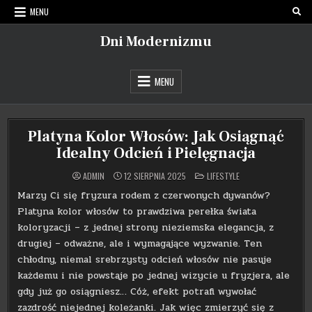
Skip
MENU
to
content
Dni Modernizmu
MENU
Platyna Kolor Włosów: Jak Osiągnąć
Idealny Odcień i Pielęgnacja
POSTED
ADMIN
12 SIERPNIA 2025
LIFESTYLE
IN
Marzy Ci się fryzura rodem z czerwonych dywanów?
Platyna kolor włosów to prawdziwa perełka świata
koloryzacji – z jednej strony nieziemska elegancja, z
drugiej – odważne, ale i wymagające wyzwanie. Ten
chłodny, niemal srebrzysty odcień włosów nie pasuje
każdemu i nie powstaje po jednej wizycie u fryzjera, ale
gdy już go osiągniesz… Cóż, efekt potrafi wywołać
zazdrość niejednej koleżanki. Jak więc zmierzyć się z