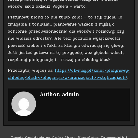
włosów jak z okładki Vogue’a – warto.
Platynowy blond to nie tylko kolor – to styl życia. To
zmagania z tonikami, planowanie wakacji z myślą o
ochronie przeciwsłonecznej dla włosów i rozmowy: czy
nie widzisz odrostu?. Ale też: poczucie wyjątkowości,
pewność siebie i efekt, za którym odwracają się głowy.
Jeśli jesteś gotowa na tę przygodę, weź głęboki wdech,
rozplanuj pielęgnację i… ruszaj po chłodny blask!
Przeczytaj więcej na:
https://ck-mag.pl/kolor-platynowy-
chlodny-blask-i-elegancja-w-aranzacjach-i-stylizacjach/
.
Author:
admin