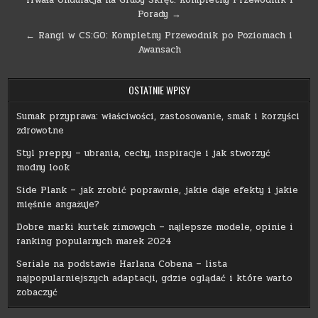
Nawigacja
Trwała Ondulacja na Gruby Skręt: Kompletny Przewodnik i
Porady →
wpisu
← Rangi w CS:GO: Kompletny Przewodnik po Poziomach i
Awansach
OSTATNIE WPISY
Sumak przyprawa: właściwości, zastosowanie, smak i korzyści
zdrowotne
Styl preppy – ubrania, cechy, inspiracje i jak stworzyć
modny look
Side Plank – jak zrobić poprawnie, jakie daje efekty i jakie
mięśnie angażuje?
Dobre marki kurtek zimowych – najlepsze modele, opinie i
ranking popularnych marek 2024
Seriale na podstawie Harlana Cobena – lista
najpopularniejszych adaptacji, gdzie oglądać i które warto
zobaczyć