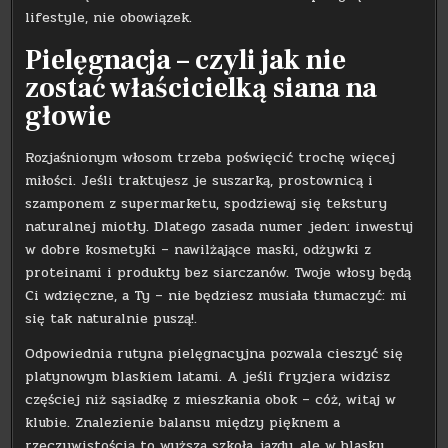
lifestyle, nie obowiązek.
Pielęgnacja – czyli jak nie
zostać właścicielką siana na
głowie
Rozjaśnionym włosom trzeba poświęcić trochę więcej
miłości. Jeśli traktujesz je suszarką, prostownicą i
szamponem z supermarketu, spodziewaj się tekstury
naturalnej miotły. Dlatego zasada numer jeden: inwestuj
w dobre kosmetyki – nawilżające maski, odżywki z
proteinami i produkty bez siarczanów. Twoje włosy będą
Ci wdzięczne, a Ty – nie będziesz musiała tłumaczyć: mi
się tak naturalnie puszą!.
Odpowiednia rutyna pielęgnacyjna pozwala cieszyć się
platynowym blaskiem latami. A jeśli fryzjera widzisz
częściej niż sąsiadkę z mieszkania obok – cóż, witaj w
klubie. Znalezienie balansu między pięknem a
rzeczywistością to wyższa szkoła jazdy, ale w blasku