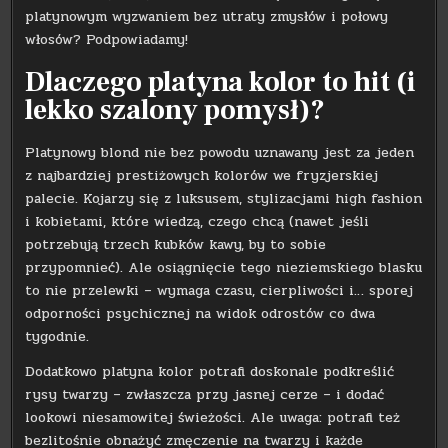
platynowym wyzwaniem bez utraty zmysłów i połowy
włosów? Podpowiadamy!
Dlaczego platyna kolor to hit (i
lekko szalony pomysł)?
Platynowy blond nie bez powodu uznawany jest za jeden
z najbardziej prestiżowych kolorów we fryzjerskiej
palecie. Kojarzy się z luksusem, stylizacjami high fashion
i kobietami, które wiedzą, czego chcą (nawet jeśli
potrzebują trzech kubków kawy, by to sobie
przypomnieć). Ale osiągnięcie tego nieziemskiego blasku
to nie przelewki – wymaga czasu, cierpliwości i… sporej
odporności psychicznej na widok odrostów co dwa
tygodnie.
Dodatkowo platyna kolor potrafi doskonale podkreślić
rysy twarzy – zwłaszcza przy jasnej cerze – i dodać
lookowi niesamowitej świeżości. Ale uwaga: potrafi też
bezlitośnie obnażyć zmęczenie na twarzy i każde