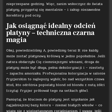
nieprzespane godziny. Więc, zanim wskoczysz do świata
platyny, przygotuj się mentalnie – i zakup niezawodne
korektory pod oczy.
Jak osiągnąć idealny odcień
platyny – techniczna czarna
magia
Okej, powiedzieliśmy A, powiedzmy teraz B: nie każdy
może zostać platynową królową w jedno popołudnie. Jeśli
natura obdarzyła Cię ciemniejszymi włosami, droga do
platyny może być długa, pełna dekoloryzacji i – niestety
– zapachu amoniaku. Profesjonalna koloryzacja w salonie
fryzjerskim to najlepszy wybór, bo nad wszystkim czuwa
ktoś, kto odróżnia popielaty blond od blondu z nutą żółci
(czytaj: fryzjer próbował tego na setkach głów).
Pamiętaj, że kluczem do platyny jest uzyskanie jak
najjaśniejszej bazy koloru – niemal białych włosów – co
wiąże się z wieloetapowym rozjaśnianiem. I uwaga: jeśli