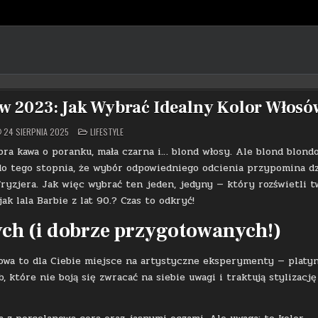
w 2023: Jak Wybrać Idealny Kolor Włosó
POSTED
24 SIERPNIA 2025
LIFESTYLE
IN
bra kawa o poranku, mała czarna i… blond włosy. Ale blond blond
do tego stopnia, że wybór odpowiedniego odcienia przypomina dz
fryzjera. Jak więc wybrać ten jeden, jedyny — który rozświetli t
ak lala Barbie z lat 90.? Czas to odkryć!
ch (i dobrze przygotowanych!)
głowa to dla Ciebie miejsce na artystyczne eksperymenty — platy
, które nie boją się zwracać na siebie uwagi i traktują stylizację