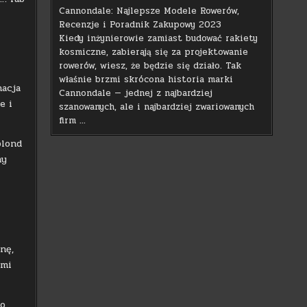
Cannondale: Najlepsze Modele Rowerów,
Recenzje i Poradnik Zakupowy 2023
Kiedy inżynierowie zamiast budować rakiety
kosmiczne, zabierają się za projektowanie
rowerów, wiesz, że będzie się działo. Tak
właśnie brzmi skrócona historia marki
nacja
Cannondale — jednej z najbardziej
e i
szanowanych, ale i najbardziej zwariowanych
firm …
blond
ny
,
nę,
ymi
to