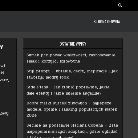
STRONA GŁÓWNA
OSTATNIE WPISY
w
Sumak przyprawa: właściwości, zastosowanie,
smak i korzyści zdrowotne
owi
Styl preppy – ubrania, cechy, inspiracje i jak
iś
stworzyć modny look
warz,
Side Plank – jak zrobić poprawnie, jakie
daje efekty i jakie mięśnie angażuje?
Dobre marki kurtek zimowych – najlepsze
modele, opinie i ranking popularnych marek
nowy
2024
Seriale na podstawie Harlana Cobena – lista
najpopularniejszych adaptacji, gdzie oglądać
i które warto zobaczyć