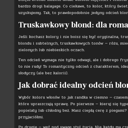
bardzo drogi balayage. Co ciekawe, to kolor, który świe
uzyskujemy. Tak, to prawdopodobnie jedyny odcień blon
Truskawkowy blond: dla roma
Jeśli kochasz kolory i nie boisz się być oryginalna, t
blondu i subtelnych, truskawkowych tonów — różu, miedz
zielonych lub niebieskich oczach.
Ten odcień wymaga nie tylko odwagi, ale i dobrego fry
to nie rudy! To romantyczny odcień z charakterem, idea
słodyczy (ale bez kalorii).
Jak dobrać idealny odcień bl
Wybór koloru włosów to jak randka w ciemno — czasem t
które upraszczają sprawę. Po pierwsze — kieruj się ty
popielaty lub chłodny beż. Masz ciepłą cerę z piegami
przyjaciółmi.
Po drugie — weź pod uwagę styl życia. Nie każdy ma cz