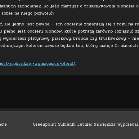
łasnych zachcianek. Bo jeśli marzysz o truskawkowym blondzie o
 sobie na niego pozwolić?
 ale jedno jest pewne — ich odcienie zmieniają się z roku na ro
 pełno jest odcieni blondów, które potrafią zarówno rozjaśnić dz
zy wybierzesz platynowy, piaskowy, bronde czy truskawkowy — ni
jmodniejszym kolorem zawsze będzie ten, który maluje Ci uśmiech
-jest-najbardziej-wymagajacy-blond/
.
acje
Greenpoint Sukienki Letnie: Największa Wyprzeda