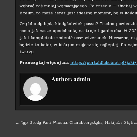
wybrać coś mniej wymagającego. Po trzecie — słuchaj w
liceum, to może teraz jest idealny moment, by w końcu
Czy blondy będą kiedykolwiek passe? Trudno powiedzieć,
samo jak nasze upodobania, nastroje i garderoba. W 2023
jak i kompletnie zmienić nasz wizerunek. Nieważne, c
będzie to kolor, w którym czujesz się najlepiej. Bo na
twarzy.
Przeczytaj więcej na:
https://portaldlakobiet.pl/jaki
Author:
admin
Nawigacja
← Typ Urody Pani Wiosna: Charakterystyka, Makijaż i Styliz
wpisu