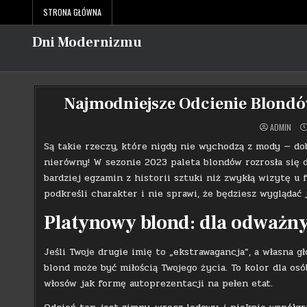
Skip
STRONA GŁÓWNA
to
content
Dni Modernizmu
Najmodniejsze Odcienie Blondó
ADMIN
Są takie rzeczy, które nigdy nie wychodzą z mody — do
nierówny! W sezonie 2023 paleta blondów rozrosła się 
bardziej egzamin z historii sztuki niż zwykłą wizytę u 
podkreśli charakter i nie sprawi, że będziesz wyglądać j
Platynowy blond: dla odważny
Jeśli Twoje drugie imię to „ekstrawagancja”, a własna 
blond może być miłością Twojego życia. To kolor dla osób
włosów jak formę autoprezentacji na pełen etat.