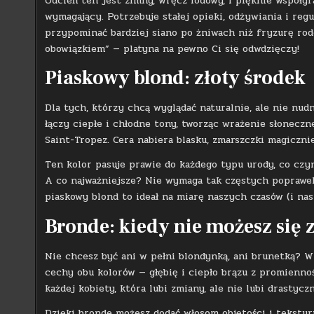
Odcień ten jest zimny, wręcz lodowy, i pięknie współgr
wymagający. Potrzebuje stałej opieki, odżywiania i re
przypominać bardziej siano po żniwach niż fryzurę rode
obowiązkiem” — platyna na pewno Ci się odwdzięczy!
Piaskowy blond: złoty środek
Dla tych, którzy chcą wyglądać naturalnie, ale nie nud
łączy ciepłe i chłodne tony, tworząc wrażenie słoneczn
Saint-Tropez. Cera nabiera blasku, zmarszczki magicznie
Ten kolor pasuje prawie do każdego typu urody, co czy
A co najważniejsze? Nie wymaga tak częstych poprawek
piaskowy blond to ideał na miarę naszych czasów (i nas
Bronde: kiedy nie możesz się
Nie chcesz być ani w pełni blondynką, ani brunetką? Wi
cechy obu kolorów — głębię i ciepło brązu z promienno
każdej kobiety, która lubi zmiany, ale nie lubi drastycz
Dzięki bronde możesz dodać włosom objętości i tekstur