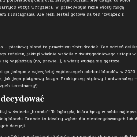
a z porcelanową cerą oraz jasnymi oczami. Ale uwaga: to kolor
gularnych wizyt u fryzjera. W przeciwnym razie włosy mogą
m z Instagrama. Ale jeśli jesteś gotowa na ten “związek z
no — piaskowy blond to prawdziwy złoty środek. Ten odcień delik
ego refleksu, jakbyś właśnie wróciła z dwutygodniowego urlopu w
 się wygładzają (no, prawie…), a włosy wydają się gęstsze.
ni go jednym z najczęściej wybieranych odcieni blondów w 2023 
, jak jego platynowy kuzyn. Praktyczny, stylowy i uniwersalny 
zych terminarzy!).
 zdecydować
taj w świecie „bronde”! To hybryda, która łączy w sobie najlepsz
ścią blondu. Bronde to idealny wybór dla niezdecydowanych lub d
nych decyzji.
y, a efekt przechodzenia kolorów przypomina słoneczne refleksy