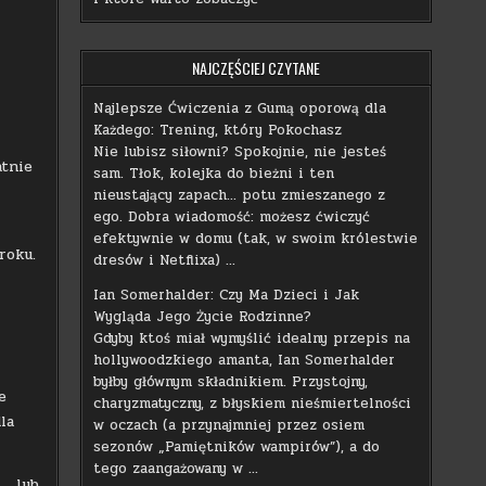
NAJCZĘŚCIEJ CZYTANE
Najlepsze Ćwiczenia z Gumą oporową dla
Każdego: Trening, który Pokochasz
Nie lubisz siłowni? Spokojnie, nie jesteś
atnie
sam. Tłok, kolejka do bieżni i ten
nieustający zapach… potu zmieszanego z
ego. Dobra wiadomość: możesz ćwiczyć
efektywnie w domu (tak, w swoim królestwie
roku.
dresów i Netflixa) …
—
Ian Somerhalder: Czy Ma Dzieci i Jak
Wygląda Jego Życie Rodzinne?
Gdyby ktoś miał wymyślić idealny przepis na
hollywoodzkiego amanta, Ian Somerhalder
byłby głównym składnikiem. Przystojny,
e
charyzmatyczny, z błyskiem nieśmiertelności
la
w oczach (a przynajmniej przez osiem
sezonów „Pamiętników wampirów”), a do
tego zaangażowany w …
… lub