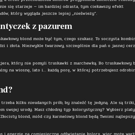
tnie się starzeje — im bardziej odrasta, tym ciekawszy efekt
dów, który wygląda jeszcze lepiej „nieświeży”.
ntyczek z pazurem
ruskawkowy blond może być tym, czego szukasz. To soczysta kombi
i i złota. Niezwykle twarzowy, szczególnie dla pań o jasnej cerz
zjera, który nie pomyli truskawki z marchewką. Bo truskawkowy 
lny na wiosnę, lato i… każdą porę, w której potrzebujesz odrobi
ond?
rzeba kilku nieudanych prób, by znaleźć tę jedyną. Ale są triki
pem swojej urody. Masz chłodny typ kolorystyczny? Wybierz platy
? Złocisty blond, miód czy karmelowy blond będą Twoimi najlepsz
as i energię na comiesięczne odświeżanie koloru, więc może war