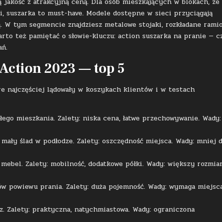
 jakość z atrakcyjną ceną. Dla osób mieszkających w blokach, ze
, suszarka to must-have. Modele dostępne w sieci przyciągają
 W tym segmencie znajdziesz metalowe stojaki, rozkładane ramio
arto też pamiętać o słowie-kluczu: action suszarka na pranie — c
ań.
 Action 2023 — top 5
re najczęściej lądowały w koszykach klientów i w testach
łego mieszkania. Zalety: niska cena, łatwe przechowywanie. Wady:
 mały ślad w podłodze. Zalety: oszczędność miejsca. Wady: mniej d
mebel. Zalety: mobilność, dodatkowe półki. Wady: większy rozmiar
ów powiewu prania. Zalety: duża pojemność. Wady: wymaga miejsca
. Zalety: praktyczna, natychmiastowa. Wady: ograniczona