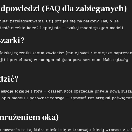
 odpowiedzi (FAQ dla zabieganych)
ikaj przeładowywania. Czy przyda się na balkon? Tak, o ile
iesić ciężkie koce? Lepiej nie — szukaj mocniejszych modeli.
szarki?
 ściskaj ręczniki zanim zawiesisz (mniej wagi = mniejsze naprężen
cji) i przechowuj w suchym miejscu poza sezonem. Małe rytuały
wdzić?
aukcje lokalne i fora — czasem ktoś sprzedaje prawie nową susz
y opis modeli i porównać rodzaje — sprawdź też artykuł poświęco
ymrużeniem oka)
a suszarka to ta, która mieści się w tramwaju, kiedy wracasz z z