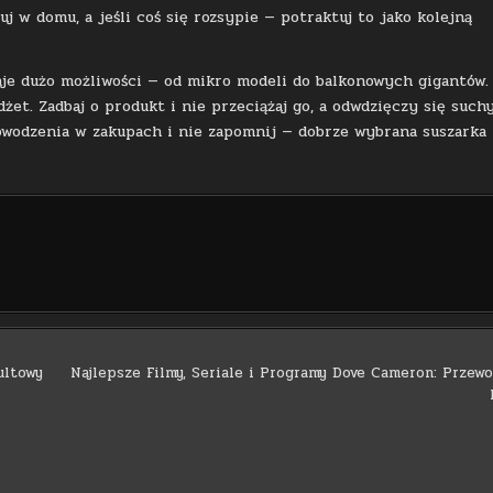
tuj w domu, a jeśli coś się rozsypie — potraktuj to jako kolejną
je dużo możliwości — od mikro modeli do balkonowych gigantów.
dżet. Zadbaj o produkt i nie przeciążaj go, a odwdzięczy się suc
owodzenia w zakupach i nie zapomnij — dobrze wybrana suszarka 
ultowy
Najlepsze Filmy, Seriale i Programy Dove Cameron: Przewo
Copyright © 2026 Dni Modernizmu