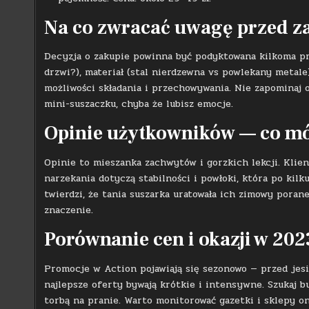
Na co zwracać uwagę przed 
Decyzja o zakupie powinna być podyktowana kilkoma pr
drzwi?), materiał (stal nierdzewna vs powlekany metale),
możliwości składania i przechowywania. Nie zapominaj
mini-suszaczku, chyba że lubisz emocje.
Opinie użytkowników — co m
Opinie to mieszanka zachwytów i gorzkich lekcji. Klien
narzekania dotyczą stabilności i powłoki, która po kil
twierdzi, że tania suszarka uratowała ich zimowy poran
znaczenie.
Porównanie cen i okazji w 202
Promocje w Action pojawiają się sezonowo — przed jesi
najlepsze oferty bywają krótkie i intensywne. Szukaj b
torbą na pranie. Warto monitorować gazetki i sklepy onl