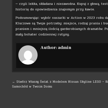
— czyli lekka, składana i niezawodna. Kupuj z głową, tes
historię do opowiedzenia znajomym przy kawie.
Podsumowując: wybór suszarki w Action w 2023 roku da
Kluczowe są Twoje potrzeby: miejsce, rodzaj prania i bu
praniem i mniejszą ilością garderobianych dramatów. P
mały bohater codziennej rutyny.
Author:
admin
Nawigacja
← Stwórz Własny Świat z Modelem Nissan Skyline LEGO – K
Samochód w Twoim Domu
wpisu