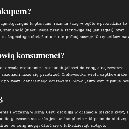
zakupem?
agmatycznymi kryteriami: rozmiar (czy w ogóle wprowadzisz to 
 stabilność (kiedy Twoje pranie zachowuje się jak żagiel), oraz
 o maksymalnym obciążeniu — nie próbuj suszyć 10 ręczników nar
ówią konsumenci?
ci chwalą ergonomię i stosunek jakości do ceny, a najczęstsze
ku sezonach może się przetrzeć. Ciekawostka: wielu użytkowników
ek po awarii centralnego ogrzewania. Słowo „survivor” zyskuje no
3
enią i wczesną wiosną. Ceny oscylują w dramacie niskich kwot, a
undle’y: czasem suszarka jest w komplecie z klipsem do bielizny 
ine, bo ceny mogą różnić się o kilkadziesiąt złotych.