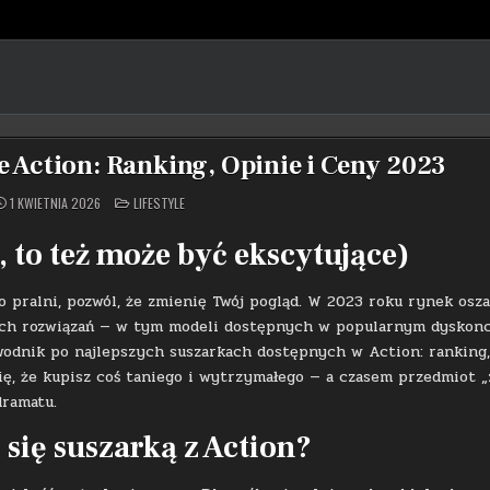
e Action: Ranking, Opinie i Ceny 2023
POSTED
1 KWIETNIA 2026
LIFESTYLE
IN
, to też może być ekscytujące)
o pralni, pozwól, że zmienię Twój pogląd. W 2023 roku rynek osza
kich rozwiązań — w tym modeli dostępnych w popularnym dyskonc
odnik po najlepszych suszarkach dostępnych w Action: ranking
ię, że kupisz coś taniego i wytrzymałego — a czasem przedmiot „
dramatu.
się suszarką z Action?