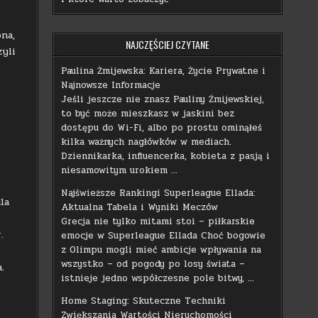
na,
NAJCZĘŚCIEJ CZYTANE
zyli
Paulina Żmijewska: Kariera, Życie Prywatne i
Najnowsze Informacje
Jeśli jeszcze nie znasz Pauliny Żmijewskiej,
to być może mieszkasz w jaskini bez
dostępu do Wi-Fi, albo po prostu ominąłeś
kilka ważnych nagłówków w mediach.
Dziennikarka, influencerka, kobieta z pasją i
niesamowitym urokiem …
Najświeższe Rankingi Superleague Ellada:
la
Aktualna Tabela i Wyniki Meczów
Grecja nie tylko mitami stoi – piłkarskie
.
emocje w Superleague Ellada Choć bogowie
z Olimpu mogli mieć ambicje wpływania na
wszystko – od pogody po losy świata –
.
istnieje jedno współczesne pole bitwy, …
Home Staging: Skuteczne Techniki
Zwiększania Wartości Nieruchomości