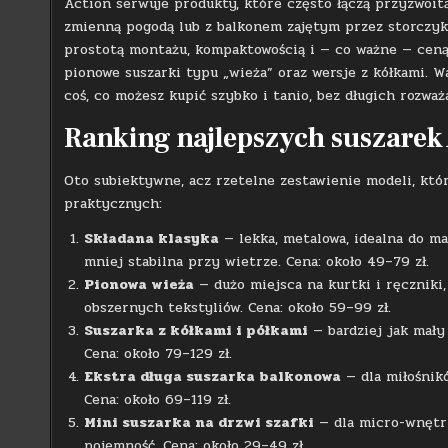
Action serwuje produkty, które często łączą przyzwoitą
zmienną pogodą lub z balkonem zajętym przez storczyki
prostotą montażu, kompaktowością i — co ważne — ceną.
pionowe suszarki typu „wieża” oraz wersje z kółkami. W
coś, co możesz kupić szybko i tanio, bez długich rozważ
Ranking najlepszych suszarek
Oto subiektywne, acz rzetelne zestawienie modeli, któ
praktycznych:
Składana klasyka
— lekka, metalowa, idealna do ma
mniej stabilna przy wietrze. Cena: około 49–79 zł.
Pionowa wieża
— dużo miejsca na kurtki i ręczniki,
obszernych tekstyliów. Cena: około 59–99 zł.
Suszarka z kółkami i półkami
— bardziej jak mały 
Cena: około 79–129 zł.
Ekstra długa suszarka balkonowa
— dla miłośnik
Cena: około 69–119 zł.
Mini suszarka na drzwi szafki
— dla micro-wnętrz
pojemność. Cena: około 29–49 zł.