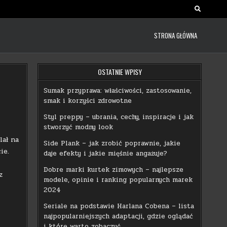
STRONA GŁÓWNA
OSTATNIE WPISY
Sumak przyprawa: właściwości, zastosowanie,
smak i korzyści zdrowotne
Styl preppy – ubrania, cechy, inspiracje i jak
stworzyć modny look
lał na
Side Plank – jak zrobić poprawnie, jakie
ie.
daje efekty i jakie mięśnie angażuje?
,
Dobre marki kurtek zimowych – najlepsze
z
modele, opinie i ranking popularnych marek
2024
Seriale na podstawie Harlana Cobena – lista
najpopularniejszych adaptacji, gdzie oglądać
i które warto zobaczyć