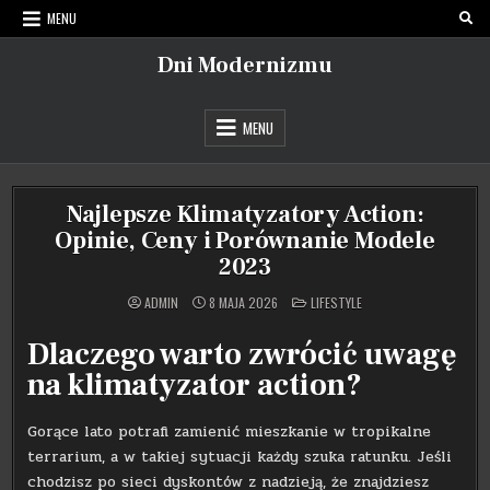
Skip
MENU
to
content
Dni Modernizmu
MENU
Najlepsze Klimatyzatory Action:
Opinie, Ceny i Porównanie Modele
2023
POSTED
ADMIN
8 MAJA 2026
LIFESTYLE
IN
Dlaczego warto zwrócić uwagę
na klimatyzator action?
Gorące lato potrafi zamienić mieszkanie w tropikalne
terrarium, a w takiej sytuacji każdy szuka ratunku. Jeśli
chodzisz po sieci dyskontów z nadzieją, że znajdziesz