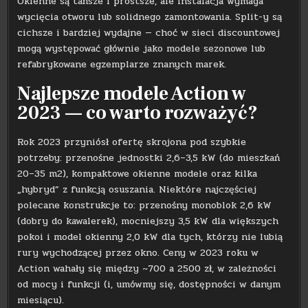
Okienne są tańsze i prostsze, ale instalacja wymaga
wycięcia otworu lub solidnego zamontowania. Split-y są
cichsze i bardziej wydajne — choć w sieci discountowej
mogą występować głównie jako modele sezonowe lub
refabrykowane egzemplarze znanych marek.
Najlepsze modele Action w
2023 — co warto rozważyć?
Rok 2023 przyniósł ofertę skrojona pod szybkie
potrzeby: przenośne jednostki 2,6–3,5 kW (do mieszkań
20–35 m2), kompaktowe okienne modele oraz kilka
„hybryd” z funkcją osuszania. Niektóre najczęściej
polecane konstrukcje to: przenośny monoblok 2,6 kW
(dobry do kawalerek), mocniejszy 3,5 kW dla większych
pokoi i model okienny 2,0 kW dla tych, którzy nie lubią
rury wychodzącej przez okno. Ceny w 2023 roku w
Action wahały się między ~700 a 2500 zł, w zależności
od mocy i funkcji (i, umówmy się, dostępności w danym
miesiącu).