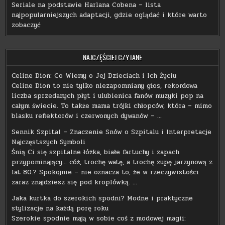
Seriale na podstawie Harlana Cobena – lista
najpopularniejszych adaptacji, gdzie oglądać i które warto
zobaczyć
NAJCZĘŚCIEJ CZYTANE
Celine Dion: Co Wiemy o Jej Dzieciach i Ich Życiu
Celine Dion to nie tylko niezapomniany głos, rekordowa
liczba sprzedanych płyt i ulubienica fanów muzyki pop na
całym świecie. To także mama trójki chłopców, która – mimo
blasku reflektorów i czerwonych dywanów – …
Sennik Szpital – Znaczenie Snów o Szpitalu i Interpretacje
Najczęstszych Symboli
Śnią Ci się szpitalne łóżka, białe fartuchy i zapach
przypominający… cóż, trochę watę, a trochę zupę jarzynową z
lat 80.? Spokojnie – nie oznacza to, że w rzeczywistości
zaraz znajdziesz się pod kroplówką. …
Jaka kurtka do szerokich spodni? Modne i praktyczne
stylizacje na każdą porę roku
Szerokie spodnie mają w sobie coś z modowej magii: