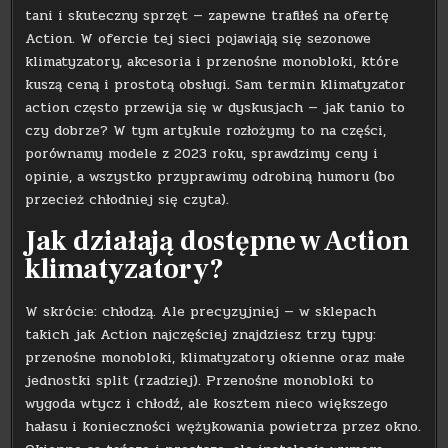
tani i skuteczny sprzęt — zapewne trafiłeś na ofertę
Action. W ofercie tej sieci pojawiają się sezonowe
klimatyzatory, akcesoria i przenośne monobloki, które
kuszą ceną i prostotą obsługi. Sam termin klimatyzator
action często przewija się w dyskusjach — jak tanio to
czy dobrze? W tym artykule rozłożymy to na części,
porównamy modele z 2023 roku, sprawdzimy ceny i
opinie, a wszystko przyprawimy odrobiną humoru (bo
przecież chłodniej się czyta).
Jak działają dostępne w Action
klimatyzatory?
W skrócie: chłodzą. Ale precyzyjniej — w sklepach
takich jak Action najczęściej znajdziesz trzy typy:
przenośne monobloki, klimatyzatory okienne oraz małe
jednostki split (rzadziej). Przenośne monobloki to
wygoda wtycz i chłodź, ale kosztem nieco większego
hałasu i konieczności wężykowania powietrza przez okno.