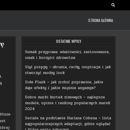
STRONA GŁÓWNA
OSTATNIE WPISY
rę
Sumak przyprawa: właściwości, zastosowanie,
smak i korzyści zdrowotne
Styl preppy – ubrania, cechy, inspiracje i jak
stworzyć modny look
i.
Side Plank – jak zrobić poprawnie, jakie
ą
daje efekty i jakie mięśnie angażuje?
Dobre marki kurtek zimowych – najlepsze
modele, opinie i ranking popularnych marek
2024
rótsze
Seriale na podstawie Harlana Cobena – lista
est
najpopularniejszych adaptacji, gdzie oglądać
tórej
i które warto zobaczyć