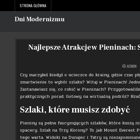
Skip
STRONA GŁÓWNA
to
content
Dni Modernizmu
Najlepsze Atrakcje w Pieninach: 
ADMIN
Czy marzyłeś kiedyś o ucieczce do krainy, gdzie czas pły
zmartwienie to wybór szlaku? Witaj w Pieninach! Jedno
Zastanawiasz się, co robić w Pieninach? Przygotowaliśm
praktycznych porad. Gotowy na wirtualną podróż? Rzućm
Szlaki, które musisz zdobyć
Pieniny są pełne fascynujących szlaków, które kuszą n
spacery. Szlak na Trzy Korony? To jak Mount Everest Pi
tego warta. Widoki na Dunajec i Tatry są niezapomniane,