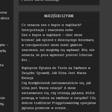
osna
NAJCZĘŚCIEJ CZYTANE
lubisz
Co oznacza sen o kupie w majtkach?
Interpretacje i znaczenia snów
Sen o kupie w majtkach – choć może
brzmieć jak epizod z dziecięcego koszmaru,
gów –
w rzeczywistości może nieść głębsze
znaczenie, niż mogłoby się wydawać. Nie, nie
będą
oznacza, że pora wymienić pościel (chociaż
kto …
ite
Najlepsze Pytania do Testu na Zaufanie w
Związku: Sprawdź, Jak Silna Jest Wasza
Relacja
Czy kiedykolwiek zastanawialiście się, jak
silna jest Wasza relacja? A może
zastanawiasz się, czy istnieją pytania, które
oim
pomogą w teście na zaufanie w związku? Cóż,
dobrze trafiliście! Przygotowaliśmy specjalne
my,
pytania pomocne w ocenie …