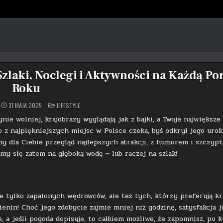
Szlaki, Noclegi i Aktywności na Każdą Po
Roku
POSTED
31 MAJA 2025
LIFESTYLE
IN
nie wolniej, krajobrazy wyglądają jak z bajki, a Twoje największe
 z najpiękniejszych miejsc w Polsce czeka, byś odkrył jego urok
y dla Ciebie przegląd najlepszych atrakcji, z humorem i szczypt
y się zatem na głęboką wodę – lub raczej na szlak!
ie tylko zapalonych wędrowców, ale też tych, którzy preferują k
enin! Choć jego zdobycie zajmie mniej niż godzinę, satysfakcja j
 a jeśli pogoda dopisuje, to całkiem możliwe, że zapomnisz, po k