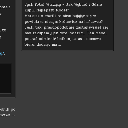
Jysk Fotel Wiszący – Jak Wybrać i Gdzie
obie i
Kupić Najlepszy Model?
w
Marzysz o chwili relaksu bujając się w
powietrzu niczym królewicz na huśtawce?
Jeśli tak, prawdopodobnie zastanawiałeś się
a tu
nad zakupem jysk fotel wiszący. Ten mebel
ę
potrafi odmienić balkon, taras i domowe
biuro, dodając mu …
y/
.
odnik po
zictwa →