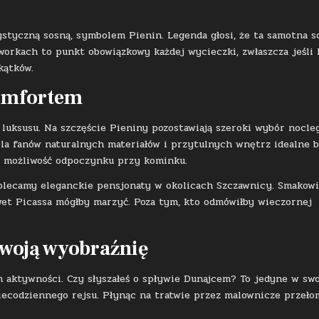
ystyczną sosną, symbolem Pienin. Legenda głosi, że ta samotna s
workach to punkt obowiązkowy każdej wycieczki, zwłaszcza jeśli 
kątków.
komfortem
luksusu. Na szczęście Pieniny pozostawiają szeroki wybór nocle
Dla fanów naturalnych materiałów i przytulnych wnętrz idealne 
 i możliwość odpoczynku przy kominku.
polecamy eleganckie pensjonaty w okolicach Szczawnicy. Smakow
nawet Picassa mógłby marzyć. Poza tym, kto odmówiłby wieczornej
Twoją wyobraźnię
 aktywności. Czy słyszałeś o spływie Dunajcem? To jedyne w sw
 niecodziennego rejsu. Płynąc na tratwie przez malownicze przeło