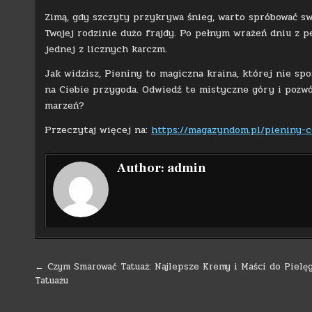
Zimą, gdy szczyty przykrywa śnieg, warto spróbować swo
Twojej rodzinie dużo frajdy. Po pełnym wrażeń dniu z 
jednej z licznych karczm.
Jak widzisz, Pieniny to magiczna kraina, której nie spo
na Ciebie przygoda. Odwiedź te mistyczne góry i pozwól
marzeń?
Przeczytaj więcej na:
https://magazyndom.pl/pieniny-
Author:
admin
Nawigacja
← Czym Smarować Tatuaż: Najlepsze Kremy i Maści do Pielęg
Tatuażu
wpisu