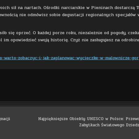
ich sił na nartach. Ośrodki narciarskie w Pieninach dostarczą T
pewnością nie odmówisz sobie degustacji regionalnych specjałów 
sób się oprzeć. O każdej porze roku, niezależnie od pogody, czek
 im opowiedzieć swoją historię. Czyż nie zasługujesz na odrobin
co-warto-zobaczyc-i-jak-zaplanowac-wycieczke-w-malownicze-gor
nacji
Najpiękniejsze Obiekty UNESCO w Polsce: Przew
Zabytkach Światowego Dzied