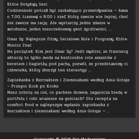
Które Dotykają Serc
Codzienność potrafi być zaskakująco przewidywalna — kawa
o 7:00, tramwaj o 8:00 i szef, który zawsze wie lepiej, choć
nie zawsze ma rację. Ale wystarczy jedno zdanie w
autobusie, jeden nieoczekiwany gest życzliwości, …
Omar Sy: Najlepsze Filmy, Serialowe Role i Programy, Które
Musisz Znać
Na początek: Kim jest Omar Sy? Jeśli myślisz, że francuscy
aktorzy to tylko moda na beztroskie role amantów z
beretem i bagietką pod pachą, pozwól, że przedstawimy ci
człowieka, który zburzył ten stereotyp …
Zapiekanka z Kurczakiem i Ziemniakami według Ania Gotuje
– Przepis Krok po Kroku
Masz ochotę na coś, co pachnie domem, zagęszcza biedę w
portfelu i robi wrażenie na gościach? Oto recepta na
comfort food w najlepszym wydaniu: zapiekanka z
kurczakiem i ziemniakami według Ania Gotuje — …