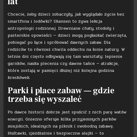
lat
Chcecie, żeby dzieci zobaczyły, jak wyglądało życie bez
smartfona i lodówki? Skansen to żywa lekcja
antropologii rodzinnej. Drewniane chaty, stodoły i
pasterskie opowieści — dzieci mogą pogłaskać zwierzęta,
pobiegać po łące i spróbować dawnych zabaw. Dla
rodziców to również chwila oddechu na łonie natury. W
letnie dni często odbywają się tam warsztaty: lepienie
garnków, nauka plecenia czy dawne tańce — atrakcje,
które zostają w pamięci dłużej niż kolejna godzina
kreskówek.
Parki i place zabaw — gdzie
trzeba się wyszaleć
Po dawce historii dobrze jest spuścić z nich parę watów
energii. Gniezno oferuje kilka przyjemnych parków
miejskich, idealnych na piknik i swobodną zabawę.
Huśtawki, zjeżdżalnie i bezpieczne alejki — to