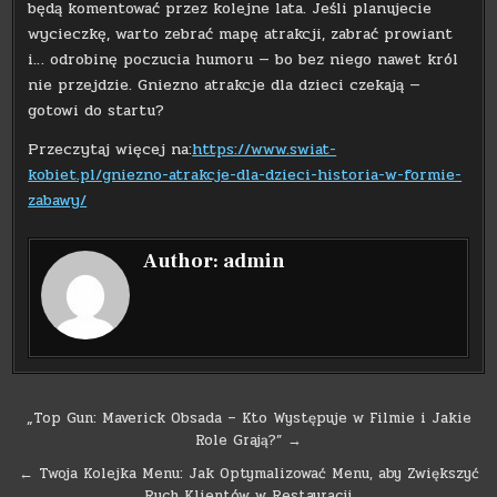
będą komentować przez kolejne lata. Jeśli planujecie
wycieczkę, warto zebrać mapę atrakcji, zabrać prowiant
i… odrobinę poczucia humoru — bo bez niego nawet król
nie przejdzie. Gniezno atrakcje dla dzieci czekają —
gotowi do startu?
Przeczytaj więcej na:
https://www.swiat-
kobiet.pl/gniezno-atrakcje-dla-dzieci-historia-w-formie-
zabawy/
Author:
admin
Nawigacja
„Top Gun: Maverick Obsada – Kto Występuje w Filmie i Jakie
Role Grają?” →
wpisu
← Twoja Kolejka Menu: Jak Optymalizować Menu, aby Zwiększyć
Ruch Klientów w Restauracji