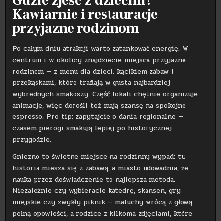
Gdzie zjeść z dziećmi?
Kawiarnie i restauracje
przyjazne rodzinom
Po całym dniu atrakcji warto zatankować energię. W
centrum i w okolicy znajdziecie miejsca przyjazne
rodzinom — z menu dla dzieci, kącikiem zabaw i
przekąskami, które trafiają w gusta najbardziej
wybrednych smakoszy. Część lokali chętnie organizuje
animacje, więc dorośli też mają szansę na spokojne
espresso. Pro tip: zapytajcie o dania regionalne —
czasem pierogi smakują lepiej po historycznej
przygodzie.
Gniezno to świetne miejsce na rodzinny wypad: tu
historia miesza się z zabawą, a miasto udowadnia, że
nauka przez doświadczenie to najlepsza metoda.
Niezależnie czy wybieracie katedrę, skansen, gry
miejskie czy zwykły piknik — maluchy wrócą z głową
pełną opowieści, a rodzice z kilkoma zdjęciami, które