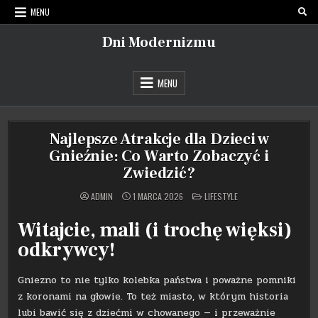
Skip
MENU
to
content
Dni Modernizmu
MENU
Najlepsze Atrakcje dla Dzieci w
Gnieźnie: Co Warto Zobaczyć i
Zwiedzić?
POSTED
ADMIN
1 MARCA 2026
LIFESTYLE
IN
Witajcie, mali (i trochę więksi)
odkrywcy!
Gniezno to nie tylko kolebka państwa i poważne pomniki
z koronami na głowie. To też miasto, w którym historia
lubi bawić się z dziećmi w chowanego — i przeważnie