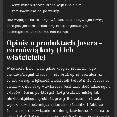
wszystkich kotów, które wylizują się z
zamiłowaniem do perfekcji.
Bez względu na to, czy Twój kot jest aktywnym łowcą,
kanapowym leniuchem czy niezdecydowanym
eklektykiem, Josera ma coś na ząb.
Opinie o produktach Josera –
co mówią koty (i ich
właściciele)
W świecie internetu, gdzie koty są niemalże jego
samozwańczymi władcami, nie brak opinii również na
temat karmy. Większość właścicieli twierdzi, że Josera to
strzał w dziesiątkę – zwłaszcza jeśli mają dość mizernych
składów i karm, po których koty traktują miskę jak
niezidentyfikowany obiekt grozy. Recenzenci chwalą
wysoką zawartość mięsa, naturalne składniki i fakt, że
karma często rozwiązuje problemy trawienne. A co na to
same koty? Sądząc po pustych miskach – chyba też mają