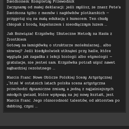
Davidsonem: Kompletny Przewodnik
Zaczynamy od małej deklaracji: jeśli myślisz, że znasz Pete’a
Davidsona tylko z memów i nagłówków plotkarskich —
przygotuj się na małą edukację z humorem. Ten chudy
chłopak z brodą, kapeluszem i nieodłącznym luzem …
Jak Rozwiązać Krzyżówkę: Skuteczne Metody na Hasła z
Zrostkiem
Gotowy na łamigłówkę o strukturze molekularnej… albo
słownej? Jeśli kiedykolwiek utknąłeś przy haśle, które
wygląda jak zagadka z lekcji biologii albo etymologii —
gratulacje, nie jesteś sam. Krzyżówka potrafi uśpić nawet
najbardziej rezolutnego …
Marcin Franc: Nowe Oblicze Polskiej Sceny Artystycznej
„`html W ostatnich latach polska scena artystyczna
przechodzi dynamiczne zmiany, a jedną z najjaśniejszych
młodych gwiazd, które wpływają na jej nowy kształt, jest
Marcin Franc. Jego różnorodność talentów, od aktorstwa po
dubbing, czyni …