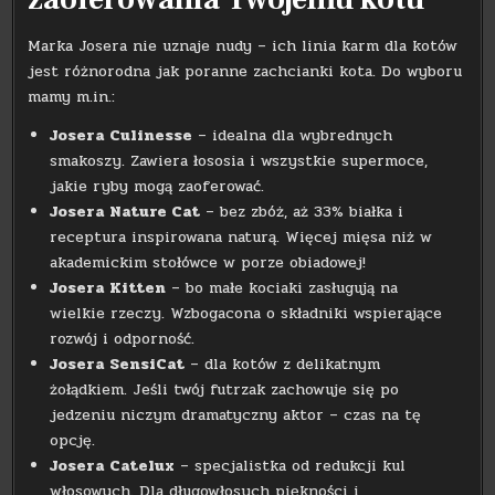
Marka Josera nie uznaje nudy – ich linia karm dla kotów
jest różnorodna jak poranne zachcianki kota. Do wyboru
mamy m.in.:
Josera Culinesse
– idealna dla wybrednych
smakoszy. Zawiera łososia i wszystkie supermoce,
jakie ryby mogą zaoferować.
Josera Nature Cat
– bez zbóż, aż 33% białka i
receptura inspirowana naturą. Więcej mięsa niż w
akademickim stołówce w porze obiadowej!
Josera Kitten
– bo małe kociaki zasługują na
wielkie rzeczy. Wzbogacona o składniki wspierające
rozwój i odporność.
Josera SensiCat
– dla kotów z delikatnym
żołądkiem. Jeśli twój futrzak zachowuje się po
jedzeniu niczym dramatyczny aktor – czas na tę
opcję.
Josera Catelux
– specjalistka od redukcji kul
włosowych. Dla długowłosych piękności i