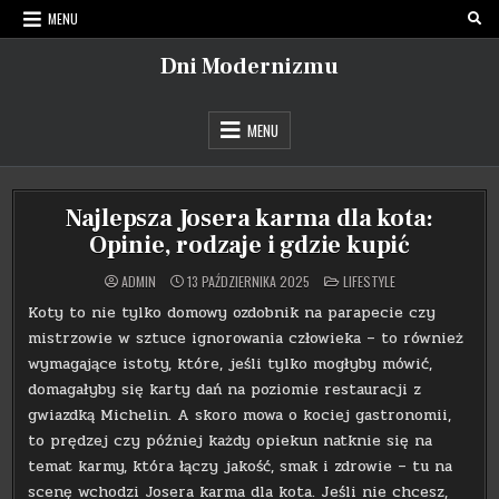
Skip
MENU
to
content
Dni Modernizmu
MENU
Najlepsza Josera karma dla kota:
Opinie, rodzaje i gdzie kupić
POSTED
ADMIN
13 PAŹDZIERNIKA 2025
LIFESTYLE
IN
Koty to nie tylko domowy ozdobnik na parapecie czy
mistrzowie w sztuce ignorowania człowieka – to również
wymagające istoty, które, jeśli tylko mogłyby mówić,
domagałyby się karty dań na poziomie restauracji z
gwiazdką Michelin. A skoro mowa o kociej gastronomii,
to prędzej czy później każdy opiekun natknie się na
temat karmy, która łączy jakość, smak i zdrowie – tu na
scenę wchodzi Josera karma dla kota. Jeśli nie chcesz,