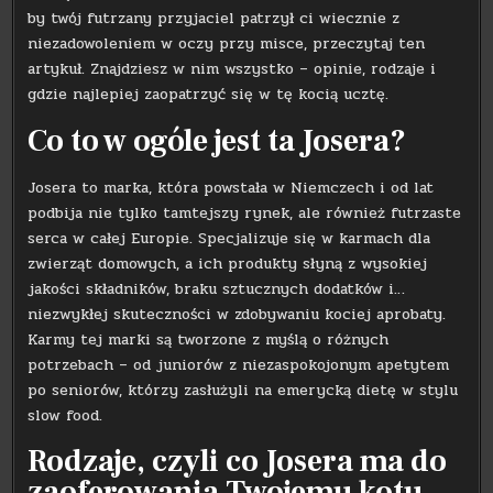
by twój futrzany przyjaciel patrzył ci wiecznie z
niezadowoleniem w oczy przy misce, przeczytaj ten
artykuł. Znajdziesz w nim wszystko – opinie, rodzaje i
gdzie najlepiej zaopatrzyć się w tę kocią ucztę.
Co to w ogóle jest ta Josera?
Josera to marka, która powstała w Niemczech i od lat
podbija nie tylko tamtejszy rynek, ale również futrzaste
serca w całej Europie. Specjalizuje się w karmach dla
zwierząt domowych, a ich produkty słyną z wysokiej
jakości składników, braku sztucznych dodatków i…
niezwykłej skuteczności w zdobywaniu kociej aprobaty.
Karmy tej marki są tworzone z myślą o różnych
potrzebach – od juniorów z niezaspokojonym apetytem
po seniorów, którzy zasłużyli na emerycką dietę w stylu
slow food.
Rodzaje, czyli co Josera ma do
zaoferowania Twojemu kotu