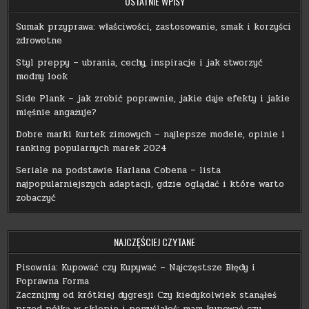
OSTATNIE WPISY
Sumak przyprawa: właściwości, zastosowanie, smak i korzyści
zdrowotne
Styl preppy – ubrania, cechy, inspiracje i jak stworzyć
modny look
Side Plank – jak zrobić poprawnie, jakie daje efekty i jakie
mięśnie angażuje?
Dobre marki kurtek zimowych – najlepsze modele, opinie i
ranking popularnych marek 2024
Seriale na podstawie Harlana Cobena – lista
najpopularniejszych adaptacji, gdzie oglądać i które warto
zobaczyć
NAJCZĘŚCIEJ CZYTANE
Pisownia: Kupować czy Kupywać – Najczęstsze Błędy i
Poprawna Forma
Zacznijmy od krótkiej dygresji Czy kiedykolwiek stanąłeś
przed półką w sklepie i pomyślałeś: mam kupować czy