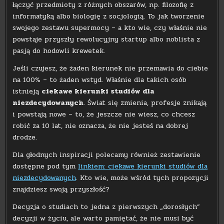
łączyć przedmioty z różnych obszarów, np. filozofię z
informatyką albo biologię z socjologią. To jak tworzenie
swojego zestawu supermocy – a kto wie, czy właśnie nie
powstaje przyszły rewolucyjny startup albo noblista z
pasją do hodowli krewetek.
Jeśli czujesz, że żaden kierunek nie przemawia do ciebie
na 100% – to żaden wstyd. Właśnie dla takich osób
istnieją
ciekawe kierunki studiów dla
niezdecydowanych
. Świat się zmienia, profesje znikają
i powstają nowe – to, że jeszcze nie wiesz, co chcesz
robić za 10 lat, nie oznacza, że nie jesteś na dobrej
drodze.
Dla głodnych inspiracji polecamy również zestawienie
dostępne pod tym
linkiem: ciekawe kierunki studiów dla
niezdecydowanych
. Kto wie, może wśród tych propozycji
znajdziesz swoją przyszłość?
Decyzja o studiach to jedna z pierwszych „dorosłych”
decyzji w życiu, ale warto pamiętać, że nie musi być