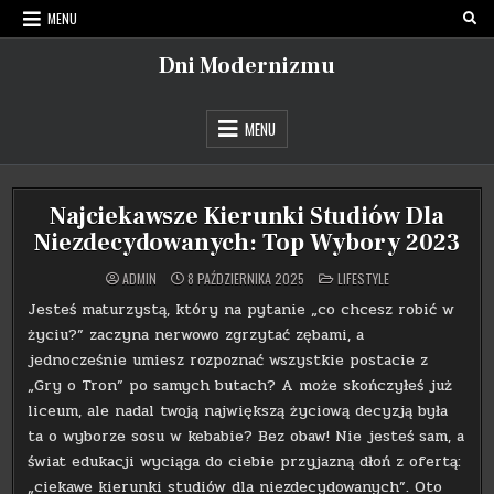
Skip
MENU
to
content
Dni Modernizmu
MENU
Najciekawsze Kierunki Studiów Dla
Niezdecydowanych: Top Wybory 2023
POSTED
ADMIN
8 PAŹDZIERNIKA 2025
LIFESTYLE
IN
Jesteś maturzystą, który na pytanie „co chcesz robić w
życiu?” zaczyna nerwowo zgrzytać zębami, a
jednocześnie umiesz rozpoznać wszystkie postacie z
„Gry o Tron” po samych butach? A może skończyłeś już
liceum, ale nadal twoją największą życiową decyzją była
ta o wyborze sosu w kebabie? Bez obaw! Nie jesteś sam, a
świat edukacji wyciąga do ciebie przyjazną dłoń z ofertą:
„ciekawe kierunki studiów dla niezdecydowanych”. Oto