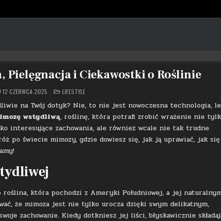
Pielęgnacja i Ciekawostki o Roślinie
POSTED
12 CZERWCA 2025
LIFESTYLE
IN
dliwie na Twój dotyk? Nie, to nie jest nowoczesna technologia, l
imozę wstydliwą
, roślinę, która potrafi zrobić wrażenie nie tyl
lko interesujące zachowania, ale również wcale nie tak trudne
ż po świecie mimozy, gdzie dowiesz się, jak ją uprawiać, jak się
namy!
tydliwej
 roślina, która pochodzi z Ameryki Południowej, a jej naturalny
wać, że mimoza jest nie tylko urocza dzięki swym delikatnym,
oje zachowanie. Kiedy dotkniesz jej liści, błyskawicznie składaj