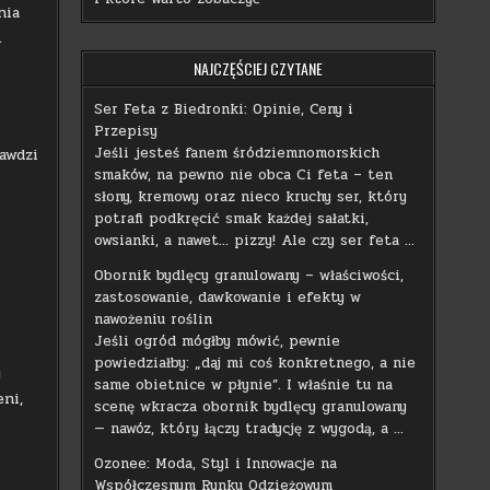
nia
.
NAJCZĘŚCIEJ CZYTANE
Ser Feta z Biedronki: Opinie, Ceny i
Przepisy
Jeśli jesteś fanem śródziemnomorskich
rawdzi
smaków, na pewno nie obca Ci feta – ten
słony, kremowy oraz nieco kruchy ser, który
potrafi podkręcić smak każdej sałatki,
owsianki, a nawet… pizzy! Ale czy ser feta …
Obornik bydlęcy granulowany – właściwości,
zastosowanie, dawkowanie i efekty w
nawożeniu roślin
Jeśli ogród mógłby mówić, pewnie
powiedziałby: „daj mi coś konkretnego, a nie
y
same obietnice w płynie”. I właśnie tu na
eni,
scenę wkracza obornik bydlęcy granulowany
— nawóz, który łączy tradycję z wygodą, a …
Ozonee: Moda, Styl i Innowacje na
Współczesnym Rynku Odzieżowym