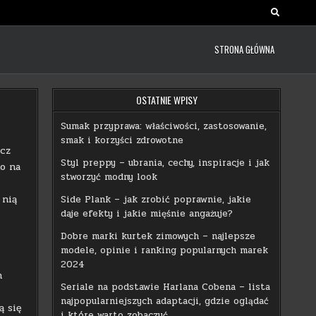
STRONA GŁÓWNA
OSTATNIE WPISY
Sumak przyprawa: właściwości, zastosowanie,
smak i korzyści zdrowotne
ecz
Styl preppy – ubrania, cechy, inspiracje i jak
ko na
stworzyć modny look
 nią
Side Plank – jak zrobić poprawnie, jakie
daje efekty i jakie mięśnie angażuje?
Dobre marki kurtek zimowych – najlepsze
modele, opinie i ranking popularnych marek
2024
m
Seriale na podstawie Harlana Cobena – lista
najpopularniejszych adaptacji, gdzie oglądać
ą się
i które warto zobaczyć