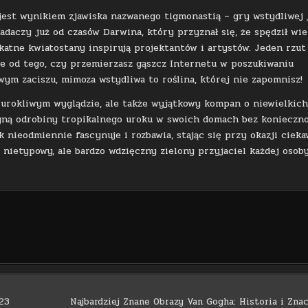
 jest wynikiem zjawiska nazwanego tigmonastią – gry wstydliwej 
daczy już od czasów Darwina, który przyznał się, że spędził wie
elikatne kwiatostany inspirują projektantów i artystów. Jeden rzut
nie od tego, czy przemierzasz gąszcz Internetu w poszukiwaniu
m zaciszu, mimoza wstydliwa to roślina, której nie zapomnisz!
o urokliwym wyglądzie, ale także wyjątkowy kompan o niewielkic
gną odrobiny tropikalnego uroku w swoich domach bez konieczno
yk nieodmiennie fascynuje i rozbawia, stając się przy okazji ciek
nietypowy, ale bardzo wdzięczny zielony przyjaciel każdej osoby
023
Najbardziej Znane Obrazy Van Gogha: Historia i Zna