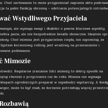
ens. Choć zachowanie to może przypominać zagranie aktu pudrowa
cja ta pełni funkcję obronną – odstrasza potencjalnych intruzów
ać Wstydliwego Przyjaciela
wanym, ale wymaga uwagi i dbałości o pewne kluczowe aspekty.
elbia jasne, ale nie bezpośrednie światło słoneczne. Idealnie sp
asłony. Choć mimoza jest przyjacielem ciepła, nie zapominaj, że
 System korzeniowy rośliny jest wrażliwy na przesuszenie i
kowane podlewanie.
ić Mimozie
liwości. Regularne zraszanie liści mimozy to dobry sposób na
ętaj również o przycinaniu raz do roku. Mimoza nie wymaga
sklepach ogrodniczych preparat w zupełności wystarczy. A kied
 wigor, może to być znak, że korzenie potrzebują więcej przestrz
ki.
 Rozbawią