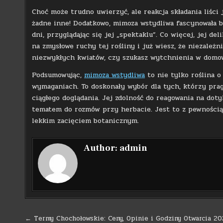
Choć może trudno uwierzyć, ale reakcja składania liści
żadne inne! Dodatkowo, mimoza wstydliwa fascynowała ba
dni, przyglądając się jej „spektaklu”. Co więcej, jej d
na zmysłowe ruchy tej rośliny i już wiesz, że niezależ
niezwykłych kwiatów, czy szukasz wytchnienia w domowy
Podsumowując,
mimoza wstydliwa
to nie tylko roślina 
wymaganiach. To doskonały wybór dla tych, którzy pra
ciągłego doglądania. Jej zdolność do reagowania na dot
tematem do rozmów przy herbacie. Jest to z pewnością 
lekkim zacięciem botanicznym.
Author:
admin
Nawigacja
← Termy Chochołowskie: Ceny, Opinie i Godziny Otwarcia 2