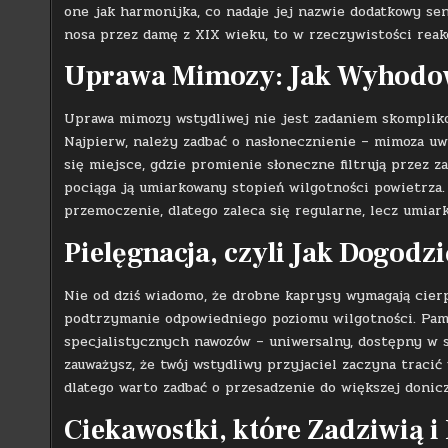
one jak harmonijka, co nadaje jej nazwie dodatkowy s
nosa przez damę z XIX wieku, to w rzeczywistości reak
Uprawa Mimozy: Jak Wyhodow
Uprawa mimozy wstydliwej nie jest zadaniem skompliko
Najpierw, należy zadbać o nasłonecznienie – mimoza uwi
się miejsce, gdzie promienie słoneczne filtrują przez z
pociąga ją umiarkowany stopień wilgotności powietrza.
przemoczenie, dlatego zaleca się regularne, lecz umiar
Pielęgnacja, czyli Jak Dogodz
Nie od dziś wiadomo, że drobne kaprysy wymagają cierp
podtrzymanie odpowiedniego poziomu wilgotności. Pami
specjalistycznych nawozów – uniwersalny, dostępny w 
zauważysz, że twój wstydliwy przyjaciel zaczyna tracić
dlatego warto zadbać o przesadzenie do większej donicz
Ciekawostki, które Zadziwią i