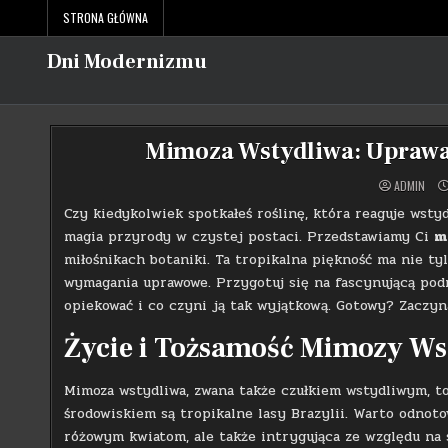
Skip
STRONA GŁÓWNA
to
content
Dni Modernizmu
Mimoza Wstydliwa: Uprawa, 
ADMIN
Czy kiedykolwiek spotkałeś roślinę, która reaguje wsty
magia przyrody w czystej postaci. Przedstawiamy Ci
m
miłośnikach botaniki. Ta tropikalna piękność ma nie ty
wymagania uprawowe. Przygotuj się na fascynującą podró
opiekować i co czyni ją tak wyjątkową. Gotowy? Zaczy
Życie i Tożsamość Mimozy Ws
Mimoza wstydliwa, zwana także czułkiem wstydliwym, to
środowiskiem są tropikalne lasy Brazylii. Warto odnoto
różowym kwiatom, ale także intrygująca ze względu na sw