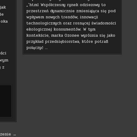
„`html Współczesny rynek odzieżowy to
jak
przestrzeń dynamicznie zmieniająca się pod
le
wpływem nowych trendów, innowacji
 oka
technologicznych oraz rosnącej świadomości
ekologicznej konsumentów. W tym
kontekście, marka Ozonee wyróżnia się jako
przykład przedsiębiorstwa, które potrafi
h
połączyć …
ści
awym
 z
czenie →