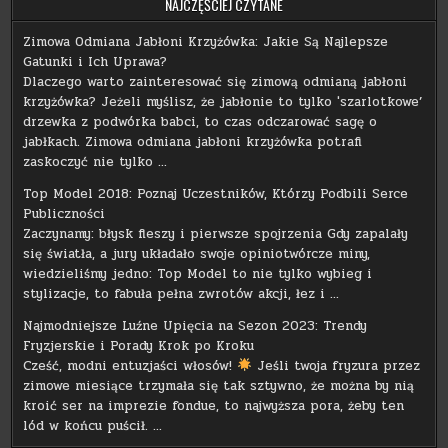
NAJCZĘŚCIEJ CZYTANE
Zimowa Odmiana Jabłoni Krzyżówka: Jakie Są Najlepsze
Gatunki i Ich Uprawa?
Dlaczego warto zainteresować się zimową odmianą jabłoni
krzyżówka? Jeżeli myślisz, że jabłonie to tylko 'szarlotkowe’
drzewka z podwórka babci, to czas odczarować sagę o
jabłkach. Zimowa odmiana jabłoni krzyżówka potrafi
zaskoczyć nie tylko …
Top Model 2018: Poznaj Uczestników, Którzy Podbili Serce
Publiczności
Zaczynamy: błysk fleszy i pierwsze spojrzenia Gdy zapalały
się światła, a jury układało swoje opiniotwórcze miny,
wiedzieliśmy jedno: Top Model to nie tylko wybieg i
stylizacje, to fabuła pełna zwrotów akcji, łez i …
Najmodniejsze Luźne Upięcia na Sezon 2023: Trendy
Fryzjerskie i Porady Krok po Kroku
Cześć, modni entuzjaści włosów!
Jeśli twoja fryzura przez
zimowe miesiące trzymała się tak sztywno, że można by nią
kroić ser na imprezie fondue, to najwyższa pora, żeby ten
lód w końcu puścił. …