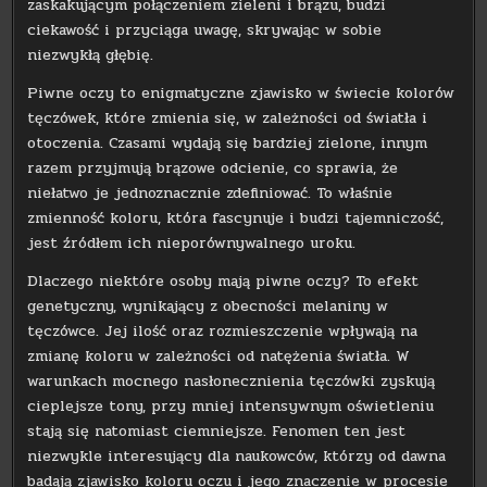
zaskakującym połączeniem zieleni i brązu, budzi
ciekawość i przyciąga uwagę, skrywając w sobie
niezwykłą głębię.
Piwne oczy to enigmatyczne zjawisko w świecie kolorów
tęczówek, które zmienia się, w zależności od światła i
otoczenia. Czasami wydają się bardziej zielone, innym
razem przyjmują brązowe odcienie, co sprawia, że
niełatwo je jednoznacznie zdefiniować. To właśnie
zmienność koloru, która fascynuje i budzi tajemniczość,
jest źródłem ich nieporównywalnego uroku.
Dlaczego niektóre osoby mają piwne oczy? To efekt
genetyczny, wynikający z obecności melaniny w
tęczówce. Jej ilość oraz rozmieszczenie wpływają na
zmianę koloru w zależności od natężenia światła. W
warunkach mocnego nasłonecznienia tęczówki zyskują
cieplejsze tony, przy mniej intensywnym oświetleniu
stają się natomiast ciemniejsze. Fenomen ten jest
niezwykle interesujący dla naukowców, którzy od dawna
badają zjawisko koloru oczu i jego znaczenie w procesie