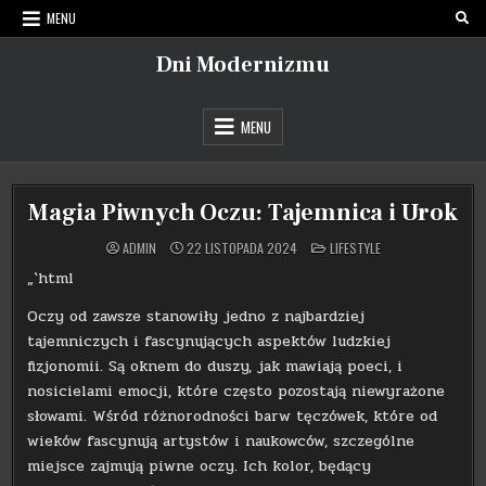
Skip
MENU
to
content
Dni Modernizmu
MENU
Magia Piwnych Oczu: Tajemnica i Urok
POSTED
ADMIN
22 LISTOPADA 2024
LIFESTYLE
IN
„`html
Oczy od zawsze stanowiły jedno z najbardziej
tajemniczych i fascynujących aspektów ludzkiej
fizjonomii. Są oknem do duszy, jak mawiają poeci, i
nosicielami emocji, które często pozostają niewyrażone
słowami. Wśród różnorodności barw tęczówek, które od
wieków fascynują artystów i naukowców, szczególne
miejsce zajmują piwne oczy. Ich kolor, będący