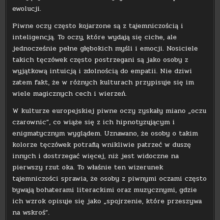
ewolucji.
Piwne oczy często kojarzone są z tajemniczością i
inteligencją. To oczy, które wydają się ciche, ale
jednocześnie pełne głębokich myśli i emocji. Nosiciele
takich tęczówek często postrzegani są jako osoby z
wyjątkową intuicją i zdolnością do empatii. Nie dziwi
zatem fakt, że w różnych kulturach przypisuje się im
wiele magicznych cech i wierzeń.
W kulturze europejskiej piwne oczy zyskały miano „oczu
czarownic”, co wiąże się z ich hipnotyzującym i
enigmatycznym wyglądem. Uznawano, że osoby o takim
kolorze tęczówek potrafią wnikliwie patrzeć w duszę
innych i dostrzegać więcej, niż jest widoczne na
pierwszy rzut oka. To właśnie ten wizerunek
tajemniczości sprawia, że osoby z piwnymi oczami często
bywają bohaterami literackimi oraz muzycznymi, gdzie
ich wzrok opisuje się jako „spojrzenie, które przeszywa
na wskroś”.