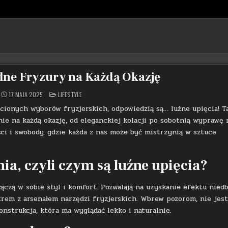
dne Fryzury na Każdą Okazję
POSTED
17 MAJA 2025
LIFESTYLE
IN
cionych wyborów fryzjerskich, odpowiedzią są… luźne upięcia! Ta
nie na każdą okazję, od eleganckiej kolacji po sobotnią wyprawę 
ci i swobody, gdzie każda z nas może być mistrzynią w sztuce
a, czyli czym są luźne upięcia?
ączą w sobie styl i komfort. Pozwalają na uzyskanie efektu niedb
trem z arsenałem narzędzi fryzjerskich. Wbrew pozorom, nie jest
nstrukcja, która ma wyglądać lekko i naturalnie.