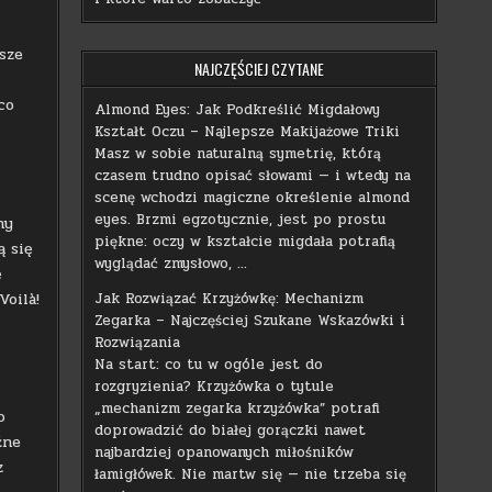
sze
NAJCZĘŚCIEJ CZYTANE
co
Almond Eyes: Jak Podkreślić Migdałowy
Kształt Oczu – Najlepsze Makijażowe Triki
Masz w sobie naturalną symetrię, którą
czasem trudno opisać słowami — i wtedy na
scenę wchodzi magiczne określenie almond
eyes. Brzmi egzotycznie, jest po prostu
ny
piękne: oczy w kształcie migdała potrafią
ą się
wyglądać zmysłowo, …
ę
Voilà!
Jak Rozwiązać Krzyżówkę: Mechanizm
Zegarka – Najczęściej Szukane Wskazówki i
Rozwiązania
Na start: co tu w ogóle jest do
rozgryzienia? Krzyżówka o tytule
„mechanizm zegarka krzyżówka” potrafi
o
doprowadzić do białej gorączki nawet
źne
najbardziej opanowanych miłośników
z
łamigłówek. Nie martw się — nie trzeba się