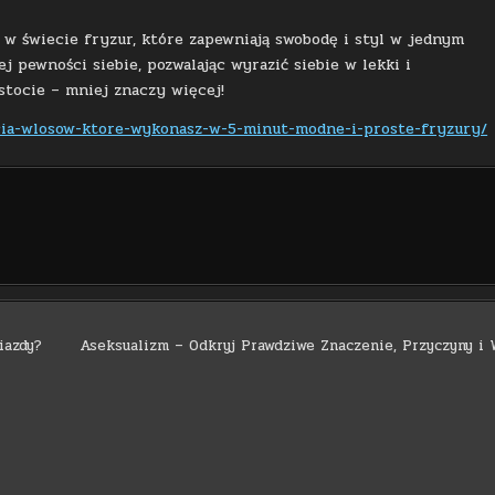
i w świecie fryzur, które zapewniają swobodę i styl w jednym
j pewności siebie, pozwalając wyrazić siebie w lekki i
stocie – mniej znaczy więcej!
ecia-wlosow-ktore-wykonasz-w-5-minut-modne-i-proste-fryzury/
iazdy?
Aseksualizm – Odkryj Prawdziwe Znaczenie, Przyczyny i 
Copyright © 2026 Dni Modernizmu
Design by ThemesDNA.com