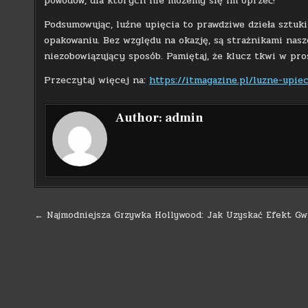
powodów, dla których nie możemy się im oprzeć!
Podsumowując, luźne upięcia to prawdziwe dzieła sztuk
opakowaniu. Bez względu na okazję, są strażnikami nasze
niezobowiązujący sposób. Pamiętaj, że klucz tkwi w pro
Przeczytaj więcej na:
https://itmagazine.pl/luzne-upi
Author:
admin
Nawigacja
← Najmodniejsza Grzywka Hollywood: Jak Uzyskać Efekt Gw
wpisu