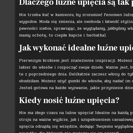
Dlaczego luźne upięcia są tak
Nie trzeba kuć w kamieniu, by zrozumieć fenomen luźnyc
wygodne. Moda się zmienia, ale swoboda i łatwość styliz
pewności siebie, sprawiając, że wyglądamy, jakbyśmy wł
mamy ochotę, to ciepłe kapcie i herbatka).
Jak wykonać idealne luźne upi
Pierwszym krokiem jest znalezienie inspiracji. Możesz
lakier do włosów i rozpocząć swoje dzieło. Ważne jest,
te z poprzedniego dnia. Delikatnie zaczesz włosy do tył
obudziłam. Możesz użyć gumki do włosów, aby nadać im 
Jesteś gotowa na każde wyzwanie, jakie przyniesie dzie
Kiedy nosić luźne upięcia?
Nie ma złego czasu na luźne upięcia! Idealne na każdą 
stroju na ważne wyjście, jak i uzupełnieniem casualoweg
upięcia odnajdą się wszędzie, dodając Twojemu wyglądo