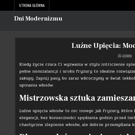
Skip
STRONA GŁÓWNA
to
content
Dni Modernizmu
Luźne Upięcia: Mo
ADMIN
Kiedy życie rzuca Ci wyzwania w stylu intriczenie sple
pełne nonszalancji i uroku fryzury to idealne rozwiąza
zakupy. Zapnij pasy, bo zaraz wkroczymy w świat lekkoś
upinania włosów.
Mistrzowska sztuka zamieszani
Luźne upięcia włosów to nic innego jak fryzury, które ł
elegancji, bez konieczności spędzania godzin przed lus
chaotyczne zlepienie włosów, ale dobrze przemyślana ko