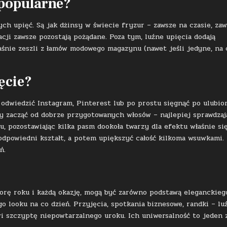
 popularne?
h upięć. Są jak dżinsy w świecie fryzur – zawsze na czasie, zaw
acji zawsze pozostają pożądane. Poza tym, luźne upięcia dodają
aśnie zeszli z łamów modowego magazynu (nawet jeśli jedyne, na 
ęcie?
 odwiedzić Instagram, Pinterest lub po prostu sięgnąć po ulubio
 by zacząć od dobrze przygotowanych włosów – najlepiej sprawdzaj
u, pozostawiając kilka pasm dookoła twarzy dla efektu właśnie si
odpowiedni kształt, a potem upiększyć całość kilkoma wsuwkami. 
ń.
porę roku i każdą okazję, mogą być zarówno podstawą eleganckieg
o looku na co dzień. Przyjęcia, spotkania biznesowe, randki – lu
wi szczyptę niepowtarzalnego uroku. Ich uniwersalność to jeden 