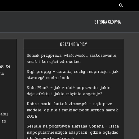
STRONA GŁÓWNA
OSTATNIE WPISY
Sumak przyprawa: właściwości, zastosowanie,
smak i korzyści zdrowotne
k, te
Styl preppy – ubrania, cechy, inspiracje i jak
na
stworzyć modny look
Side Plank – jak zrobić poprawnie, jakie
daje efekty i jakie mięśnie angażuje?
Dobre marki kurtek zimowych – najlepsze
modele, opinie i ranking popularnych marek
ałej
2024
 to
Seriale na podstawie Harlana Cobena – lista
najpopularniejszych adaptacji, gdzie oglądać
i które warto zobaczyć