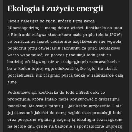
Ekologia i zużycie energii
Jeżeli należysz do tych, którzy liczą każdą
kilowatogodzinę – mamy dobre wieści. Kostkarka do lodu
z Biedronki zużywa stosunkowo mało prądu (około 120W),
co oznacza, że nawet codzienne użytkowanie nie wywoła
popłochu przy otwieraniu rachunku za prąd. Dodatkowo
warto wspomnieć, że proces produkcji lodu jest tu
bardziej efektywny niż w tradycyjnych zamrażarkach –
bo w końcu lepiej wyprodukować tylko tyle, ile akurat
potrzebujesz, niż trzymać pustą tackę w zamrażarce całą
zimę.
Podsumowując, kostkarka do lodu z Biedronki to
propozycja, która śmiało może konkurować z droższymi
modelami. Ma swoje minusy – jak każde urządzenie – ale
jej stosunek jakości do ceny, szybki czas produkcji lodu
oraz poręczne wymiary czynią ją idealnym towarzyszem
na letnie dni, grille na balkonie i spontaniczne imprezy