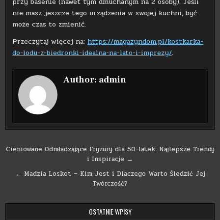
przy basenie (nawet tym dmuchanym na 2 osoby). Jeśli
nie masz jeszcze tego urządzenia w swojej kuchni, być
może czas to zmienić.
Przeczytaj więcej na:
https://magazyndom.pl/kostkarka-
do-lodu-z-biedronki-idealna-na-lato-i-imprezy/
.
Author:
admin
Nawigacja
Cieniowane Odmładzające Fryzury dla 50-latek: Najlepsze Trendy
i Inspiracje →
wpisu
← Madzia Loskot – Kim Jest i Dlaczego Warto Śledzić Jej
Twórczość?
OSTATNIE WPISY