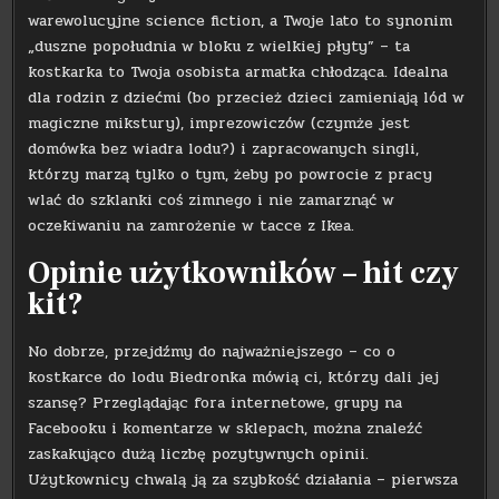
warewolucyjne science fiction, a Twoje lato to synonim
„duszne popołudnia w bloku z wielkiej płyty” – ta
kostkarka to Twoja osobista armatka chłodząca. Idealna
dla rodzin z dziećmi (bo przecież dzieci zamieniają lód w
magiczne mikstury), imprezowiczów (czymże jest
domówka bez wiadra lodu?) i zapracowanych singli,
którzy marzą tylko o tym, żeby po powrocie z pracy
wlać do szklanki coś zimnego i nie zamarznąć w
oczekiwaniu na zamrożenie w tacce z Ikea.
Opinie użytkowników – hit czy
kit?
No dobrze, przejdźmy do najważniejszego – co o
kostkarce do lodu Biedronka mówią ci, którzy dali jej
szansę? Przeglądając fora internetowe, grupy na
Facebooku i komentarze w sklepach, można znaleźć
zaskakująco dużą liczbę pozytywnych opinii.
Użytkownicy chwalą ją za szybkość działania – pierwsza