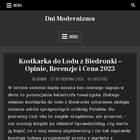
Skip
MENU
to
content
Dni Modernizmu
MENU
Kostkarka do Lodu z Biedronki –
Opinie, Recenzje i Cena 2023
POSTED
ADMIN
30 SIERPNIA 2025
LIFESTYLE
IN
W letnim sezonie każda minuta bez zimnego napoju w
dłoni to potencjalna katastrofa towarzyska. Dlatego
właśnie kostkarka do lodu z Biedronki szturmem zdobyła
uznanie wśród spragnionych ochłody Polaków. Na
pierwszy rzut oka to zwykłe urządzenie, ale przecież –
nie oceniaj książki po okładce! Sprawdziliśmy, czy warto
ją kupić, co o niej mówią użytkownicy i ile tak naprawdę
kosztuje lodowa przyjemność prosto z marketu z