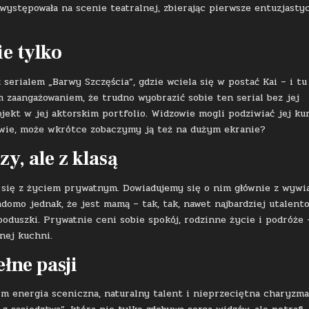
 występowała na scenie teatralnej, zbierając pierwsze entuzjasty
e tylko
 serialem „Barwy Szczęścia”, gdzie wciela się w postać Kai – i tu
im zaangażowaniem, że trudno wyobrazić sobie ten serial bez jej
ojekt w jej aktorskim portfolio. Widzowie mogli podziwiać jej ku
o wie, może wkrótce zobaczymy ją też na dużym ekranie?
zy, ale z klasą
je się z życiem prywatnym. Dowiadujemy się o nim głównie z wyw
omo jednak, że jest mamą – tak, tak, nawet najbardziej utalent
poduszki. Prywatnie ceni sobie spokój, rodzinne życie i podróże 
lnej kuchni.
łne pasji
m energia sceniczna, naturalny talent i nieprzeciętna charyzma