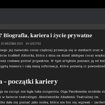
 Biografia, kariera i życie prywatne
POSTED
26 WRZEŚNIA 2025
LIFESTYLE
IN
aczego jej nazwisko coraz częściej przewija się w mediach oraz w
ze trafiłeś! Aktorka, która z dnia na dzień zdobywa coraz więks
wnież ciekawa postać prywatnie. W tym artykule poznasz ją od kul
yptą humoru i całą masą informacji, które pozwolą ci powiedzieć
 – początki kariery
ga na szczyt nie była taka oczywista. Olga Paszkowska urodziła s
ki w świecie teatralnym. Absolwentka Akademii Teatralnej im.
u dała się poznać jako osoba, która nie boi się wyzwań – zarów