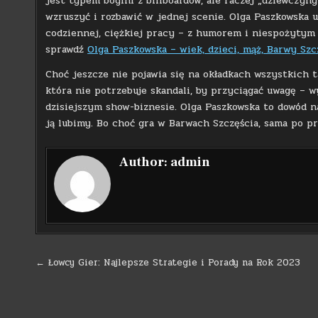
jest typem bogini z billboardów, ale raczej „dziewczyny
wzruszyć i rozbawić w jednej scenie. Olga Paszkowska 
codziennej, ciężkiej pracy – z humorem i niespożytym z
sprawdź
Olga Paszkowska – wiek, dzieci, mąż, Barwy Szc
Choć jeszcze nie pojawia się na okładkach wszystkich t
która nie potrzebuje skandali, by przyciągać uwagę – w
dzisiejszym show-biznesie. Olga Paszkowska to dowód na
ją lubimy. Bo choć gra w Barwach Szczęścia, sama po pr
Author:
admin
Nawigacja
← Łowcy Gier: Najlepsze Strategie i Porady na Rok 2023
wpisu