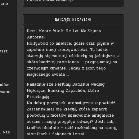
czne
NAJCZĘŚCIEJ CZYTANE
Demi Moore Wiek: Ile Lat Ma Słynna
Aktorka?
Hollywood to miejsce, gdzie czas płynie w
zupełnie innej rzeczywistości. Tu ludzie
nszt
starzeją się wolniej, uśmiechy są jaśniejsze, a
skóra bardziej promienna — przynajmniej na
czerwonym dywanie. Jedną z ikon tego
magicznego świata …
iadów
Najładniejsze Perfumy Damskie według
Mężczyzn: Ranking Zapachów, które
owane
Przyciągają
–
Na dobry początek: aromatyczna zapowiedź
Zastanawiałaś się kiedyś, które zapachy
powodują u facetów mimowolne mrugnięcie
oczami i nagły przypływ odwagi? Jeśli tak,
trafiłaś idealnie — dziś rozkładamy na atomy,
. Nie
atomikach i flakonach temat …