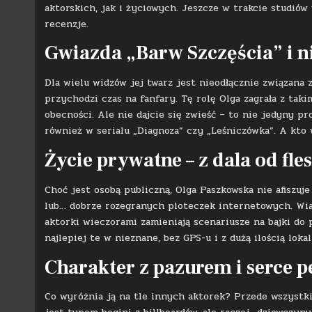
aktorskich, jak i życiowych. Jeszcze w trakcie studiów
recenzje.
Gwiazda „Barw Szczęścia” i ni
Dla wielu widzów jej twarz jest nieodłącznie związana z
przychodzi czas na fanfary. Tę rolę Olga zagrała z tak
obecności. Ale nie dajcie się zwieść – to nie jedyny pr
również w serialu „Diagnoza” czy „Leśniczówka”. A kt
Życie prywatne – z dala od fles
Choć jest osobą publiczną, Olga Paszkowska nie afiszu
lub… dobrze rozegranych ploteczek internetowych. Wiad
aktorki wieczorami zamieniają scenariusze na bajki do 
najlepiej te w nieznane, bez GPS-u i z dużą ilością loka
Charakter z pazurem i serce pe
Co wyróżnia ją na tle innych aktorek? Przede wszystki