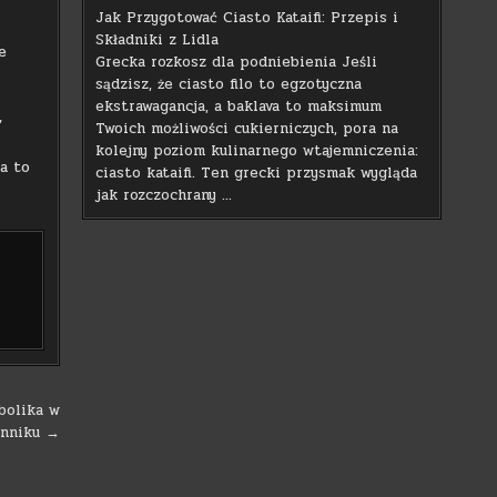
Jak Przygotować Ciasto Kataifi: Przepis i
Składniki z Lidla
e
Grecka rozkosz dla podniebienia Jeśli
sądzisz, że ciasto filo to egzotyczna
ekstrawagancja, a baklava to maksimum
,
Twoich możliwości cukierniczych, pora na
kolejny poziom kulinarnego wtajemniczenia:
a to
ciasto kataifi. Ten grecki przysmak wygląda
jak rozczochrany …
bolika w
nniku →