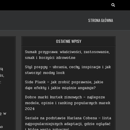
STRONA GŁÓWNA
OSTATNIE WPISY
Sumak przyprawa: właściwości, zastosowanie,
smak i korzyści zdrowotne
Styl preppy – ubrania, cechy, inspiracje i jak
zą
stworzyć modny look
is,
:
Side Plank – jak zrobić poprawnie, jakie
daje efekty i jakie mięśnie angażuje?
Dobre marki kurtek zimowych – najlepsze
modele, opinie i ranking popularnych marek
2024
ię w
Seriale na podstawie Harlana Cobena – lista
najpopularniejszych adaptacji, gdzie oglądać
no
i które warto zobaczyć