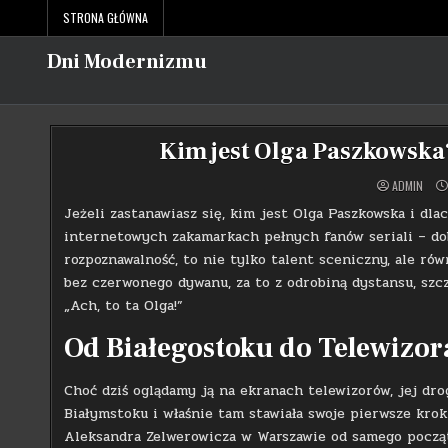
Skip
STRONA GŁÓWNA
to
content
Dni Modernizmu
Kim jest Olga Paszkowska?
ADMIN
Jeżeli zastanawiasz się, kim jest Olga Paszkowska i dl
internetowych zakamarkach pełnych fanów seriali – dobr
rozpoznawalność, to nie tylko talent sceniczny, ale ró
bez czerwonego dywanu, za to z odrobiną dystansu, szcz
„Ach, to ta Olga!”
Od Białegostoku do Telewizora
Choć dziś oglądamy ją na ekranach telewizorów, jej dro
Białymstoku i właśnie tam stawiała swoje pierwsze kro
Aleksandra Zelwerowicza w Warszawie od samego początk