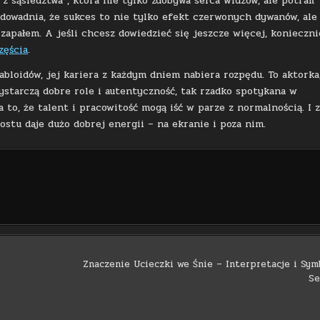
 z sąsiedztwa”, która nie tylko zdobywa serca widzów, ale potrafi
udowadnia, że sukces to nie tylko efekt czerwonych dywanów, ale
apałem. A jeśli chcesz dowiedzieć się jeszcze więcej, konieczni
zęścia
.
abloidów, jej kariera z każdym dniem nabiera rozpędu. To aktorka
ystarczą dobre role i autentyczność, tak rzadko spotykana w
 to, że talent i pracowitość mogą iść w parze z normalnością. I z
ostu daje dużo dobrej energii – na ekranie i poza nim.
Znaczenie Ucieczki we Śnie – Interpretacje i Sym
Se