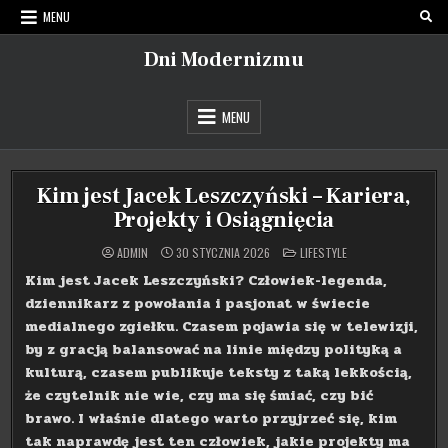
Skip
MENU
to
content
Dni Modernizmu
MENU
Kim jest Jacek Leszczyński – Kariera,
Projekty i Osiągnięcia
POSTED
ADMIN
30 STYCZNIA 2026
LIFESTYLE
IN
Kim jest Jacek Leszczyński? Człowiek-legenda,
dziennikarz z powołania i pasjonat w świecie
medialnego zgiełku. Czasem pojawia się w telewizji,
by z gracją balansować na linie między polityką a
kulturą, czasem publikuje teksty z taką lekkością,
że czytelnik nie wie, czy ma się śmiać, czy bić
brawo. I właśnie dlatego warto przyjrzeć się, kim
tak naprawdę jest ten człowiek, jakie projekty ma