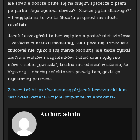
ale równie dobrze czuje się na długim spacerze z psem
po parku. Jego życiowa dewiza? „Zawsze pytaj: dlaczego?”
– i wygląda na to, że ta filozofia przynosi mu niezłe
rezultaty.
Jacek Leszczyński to bez wątpienia postać nietuzinkowa
– zarówno w branży medialnej, jak i poza nią. Przez lata
zbudował nie tylko silną markę osobistą, ale także zyskał
zaufanie widzów i czytelników. I choć sam nigdy nie
mówi o sobie „gwiazda”, trudno nie odnieść wrażenia, że
błyszczy – choćby reflektorem prawdy tam, gdzie go
najbardziej potrzeba.
Zobacz też:https://womenmag.pl/jacek-leszczynski-kim-
jest-wiek-kariera-i-zycie-prywatne-dziennikarza/
Author:
admin