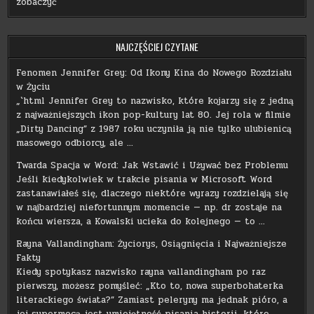
zobaczyć
NAJCZĘŚCIEJ CZYTANE
Fenomen Jennifer Grey: Od Ikony Kina do Nowego Rozdziału
w Życiu
„`html Jennifer Grey to nazwisko, które kojarzy się z jedną
z najważniejszych ikon pop-kultury lat 80. Jej rola w filmie
„Dirty Dancing” z 1987 roku uczyniła ją nie tylko ulubienicą
masowego odbiorcy, ale …
Twarda Spacja w Word: Jak Wstawić i Używać bez Problemu
Jeśli kiedykolwiek w trakcie pisania w Microsoft Word
zastanawiałeś się, dlaczego niektóre wyrazy rozdzielają się
w najbardziej niefortunnym momencie — np. dr zostaje na
końcu wiersza, a Kowalski ucieka do kolejnego — to …
Rayna Vallandingham: Życiorys, Osiągnięcia i Najważniejsze
Fakty
Kiedy spotykasz nazwisko rayna vallandingham po raz
pierwszy, możesz pomyśleć: „Kto to, nowa superbohaterka
literackiego świata?” Zamiast peleryny ma jednak pióro, a