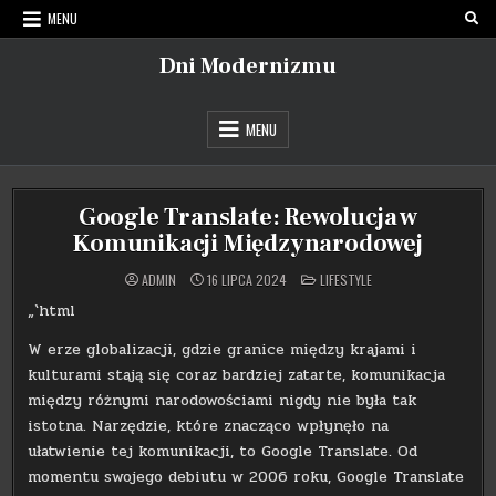
Skip
MENU
to
content
Dni Modernizmu
MENU
Google Translate: Rewolucja w
Komunikacji Międzynarodowej
POSTED
ADMIN
16 LIPCA 2024
LIFESTYLE
IN
„`html
W erze globalizacji, gdzie granice między krajami i
kulturami stają się coraz bardziej zatarte, komunikacja
między różnymi narodowościami nigdy nie była tak
istotna. Narzędzie, które znacząco wpłynęło na
ułatwienie tej komunikacji, to Google Translate. Od
momentu swojego debiutu w 2006 roku, Google Translate