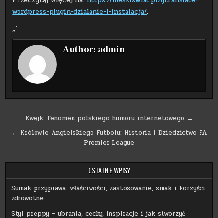
Przeczytaj więcej na:
https://meskiswiat.pl/gtranslate-
wordpress-plugin-dzialanie-i-instalacja/
.
„`
Author:
admin
Nawigacja
Kwejk: fenomen polskiego humoru internetowego →
wpisu
← Królowie Angielskiego Futbolu: Historia i Dziedzictwo FA
Premier League
OSTATNIE WPISY
Sumak przyprawa: właściwości, zastosowanie, smak i korzyści
zdrowotne
Styl preppy – ubrania, cechy, inspiracje i jak stworzyć