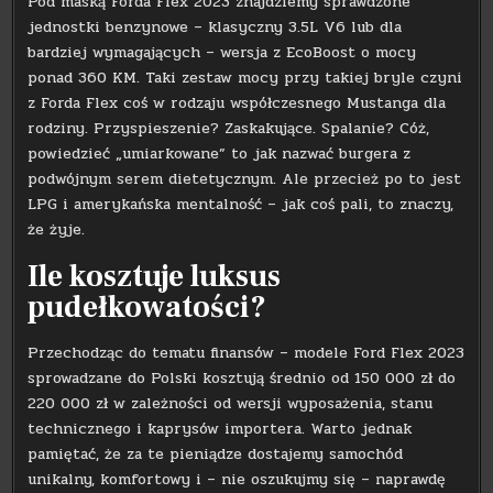
Pod maską Forda Flex 2023 znajdziemy sprawdzone
jednostki benzynowe – klasyczny 3.5L V6 lub dla
bardziej wymagających – wersja z EcoBoost o mocy
ponad 360 KM. Taki zestaw mocy przy takiej bryle czyni
z Forda Flex coś w rodzaju współczesnego Mustanga dla
rodziny. Przyspieszenie? Zaskakujące. Spalanie? Cóż,
powiedzieć „umiarkowane” to jak nazwać burgera z
podwójnym serem dietetycznym. Ale przecież po to jest
LPG i amerykańska mentalność – jak coś pali, to znaczy,
że żyje.
Ile kosztuje luksus
pudełkowatości?
Przechodząc do tematu finansów – modele Ford Flex 2023
sprowadzane do Polski kosztują średnio od 150 000 zł do
220 000 zł w zależności od wersji wyposażenia, stanu
technicznego i kaprysów importera. Warto jednak
pamiętać, że za te pieniądze dostajemy samochód
unikalny, komfortowy i – nie oszukujmy się – naprawdę