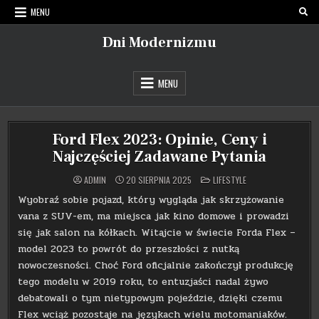
Skip
MENU
to
content
Dni Modernizmu
MENU
Ford Flex 2023: Opinie, Ceny i
Najczęściej Zadawane Pytania
POSTED
ADMIN
20 SIERPNIA 2025
LIFESTYLE
IN
Wyobraź sobie pojazd, który wygląda jak skrzyżowanie
vana z SUV-em, ma miejsca jak kino domowe i prowadzi
się jak salon na kółkach. Witajcie w świecie Forda Flex –
model 2023 to powrót do przeszłości z nutką
nowoczesności. Choć Ford oficjalnie zakończył produkcję
tego modelu w 2019 roku, to entuzjaści nadal żywo
debatowali o tym nietypowym pojeździe, dzięki czemu
Flex wciąż pozostaje na językach wielu motomaniaków.