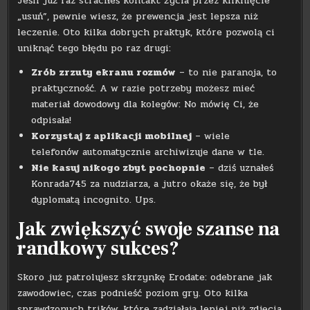
Jeśli już raz straciłeś kontakt życia przez kliknięcie
„usuń”, pewnie wiesz, że prewencja jest lepsza niż
leczenie. Oto kilka dobrych praktyk, które pozwolą ci
uniknąć tego błędu po raz drugi:
Zrób zrzuty ekranu rozmów
– to nie paranoja, to
praktyczność. A w razie potrzeby możesz mieć
materiał dowodowy dla kolegów: No mówię Ci, że
odpisała!
Korzystaj z aplikacji mobilnej
– wiele
telefonów automatycznie archiwizuje dane w tle.
Nie kasuj nikogo zbyt pochopnie
– dziś uznałeś
Konrada745 za nudziarza, a jutro okaże się, że był
dyplomatą incognito. Ups.
Jak zwiększyć swoje szanse na
randkowy sukces?
Skoro już patrolujesz skrzynkę Erodate: odebrane jak
zawodowiec, czas podnieść poziom gry. Oto kilka
sprawdzonych trików, które zadziałają lepiej niż zdjęcia