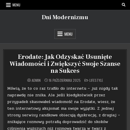
Skip
MENU
to
content
Dni Modernizmu
MENU
Erodate: Jak Odzyskać Usunięte
Wiadomości i Zwiększyć Swoje Szanse
na Sukces
POSTED
ADMIN
16 PAŹDZIERNIKA 2025
LIFESTYLE
IN
Mówią, że to co raz trafiło do internetu – już nigdy tak
naprawdę nie znika. Ale jeśli kiedykolwiek przez
przypadek skasowałeś wiadomość na Erodate, wiesz, że
ten internetowy aksjomat ma swoje wyjątki. Z jednej
strony serwisy randkowe obiecują dyskrecję, z drugiej –
znikające rozmowy potrafią doprowadzić do skoków
ciśnienia wyższych niż rozmowa twarzą w twarz z