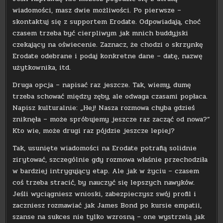
wiadomości, masz dwie możliwości. Po pierwsze –
skontaktuj się z supportem Erodate. Odpowiadają, choć
czasem trzeba być cierpliwym jak mnich buddyjski
czekający na oświecenie. Zaznacz, że chodzi o skrzynkę
Erodate odebrane i podaj konkretne dane – datę, nazwę
użytkownika, itd.
Druga opcja – napisać raz jeszcze. Tak, wiemy, dumę
trzeba schować między zęby, ale odwaga czasami popłaca.
Napisz kulturalnie: „Hej! Nasza rozmowa chyba gdzieś
zniknęła – może spróbujemy jeszcze raz zacząć od nowa?”
Kto wie, może drugi raz pójdzie jeszcze lepiej?
Tak, usunięte wiadomości na Erodate potrafią solidnie
zirytować, szczególnie gdy rozmowa właśnie przechodziła
w bardziej intrygujący etap. Ale jak w życiu – czasem
coś trzeba stracić, by nauczyć się lepszych nawyków.
Jeśli wyciągniesz wnioski, zabezpieczysz swój profil i
zaczniesz rozmawiać jak James Bond po kursie empatii,
szanse na sukces nie tylko wzrosną – one wystrzelą jak