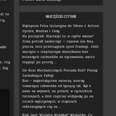
st to
NAJCZĘŚCIEJ CZYTANE
ry,
Najlepsza Folia Izolacyjna do Okien z Action:
Opinie, Montaż i Ceny
Na początek: dlaczego to w ogóle ważne?
Zima potrafi zaskoczyć — czasem nie furą
pierza, lecz przeciągiem spod framugi. Jeśli
adki
marzysz o cieplejszym mieszkaniu bez
bolesnych rachunków za ogrzewanie, warto
o, czy
sięgnąć po prosty …
. Daj
Ile Koni Mechanicznych Posiada Koń? Poznaj
Zaskakujące Fakty!
Koń – majestatyczne zwierzę, wierny
towarzysz człowieka od tysięcy lat. Był z
nami na wojnach, na polach, w rycerskich
turniejach, a dziś częściej widujemy go na
torach wyścigowych, w stajniach
rekreacyjnych czy na …
Kim Jest Wioleta Wramba? Wszystko, Co