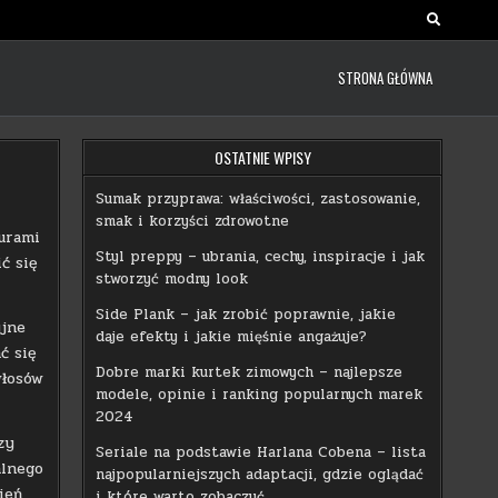
STRONA GŁÓWNA
OSTATNIE WPISY
Sumak przyprawa: właściwości, zastosowanie,
smak i korzyści zdrowotne
zurami
Styl preppy – ubrania, cechy, inspiracje i jak
ć się
stworzyć modny look
Side Plank – jak zrobić poprawnie, jakie
yjne
daje efekty i jakie mięśnie angażuje?
ć się
Dobre marki kurtek zimowych – najlepsze
włosów
modele, opinie i ranking popularnych marek
2024
zy
Seriale na podstawie Harlana Cobena – lista
alnego
najpopularniejszych adaptacji, gdzie oglądać
ień,
i które warto zobaczyć