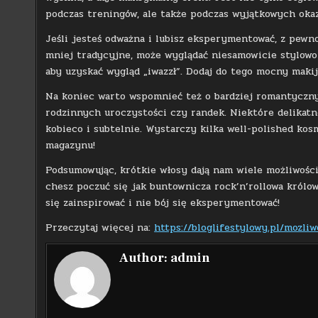
podczas treningów, ale także podczas wyjątkowych okaz
Jeśli jesteś odważna i lubisz eksperymentować, z pewno
mniej tradycyjne, może wyglądać niesamowicie stylowo 
aby uzyskać wygląd „iwazzł”. Dodaj do tego mocny makija
Na koniec warto wspomnieć też o bardziej romantycznyc
rodzinnych uroczystości czy randek. Niektóre delikat
kobieco i subtelnie. Wystarczy kilka well-polished kos
magazynu!
Podsumowując, krótkie włosy dają nam wiele możliwości,
chesz poczuć się jak buntownicza rock’n’rollowa królow
się zainspirować i nie bój się eksperymentować!
Przeczytaj więcej na:
https://bloglifestylowy.pl/mozli
Author:
admin