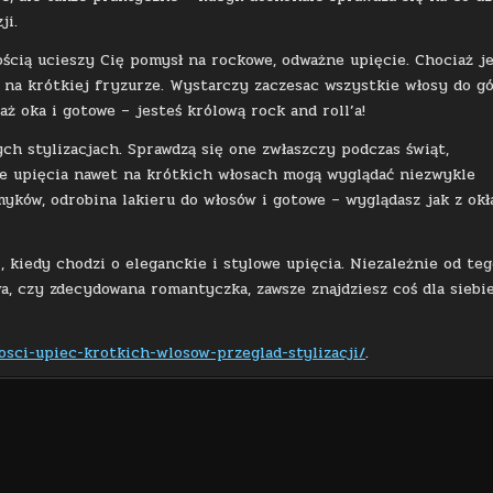
ji.
ścią ucieszy Cię pomysł na rockowe, odważne upięcie. Chociaż je
na krótkiej fryzurze. Wystarczy zaczesac wszystkie włosy do gó
ż oka i gotowe – jesteś królową rock and roll’a!
h stylizacjach. Sprawdzą się one zwłaszczy podczas świąt,
ne upięcia nawet na krótkich włosach mogą wyglądać niezwykle
myków, odrobina lakieru do włosów i gotowe – wyglądasz jak z okł
 kiedy chodzi o eleganckie i stylowe upięcia. Niezależnie od teg
a, czy zdecydowana romantyczka, zawsze znajdziesz coś dla siebie
wosci-upiec-krotkich-wlosow-przeglad-stylizacji/
.