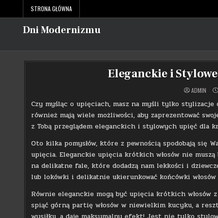
Skip
STRONA GŁÓWNA
to
content
Dni Modernizmu
Eleganckie i Stylow
ADMIN
Czy myśląc o upięciach, masz na myśli tylko stylizacje
również mają wiele możliwości, aby zaprezentować swoj
z Tobą przeglądem eleganckich i stylowych upięć dla k
Oto kilka pomysłów, które z pewnością spodobają się Wa
upięcia. Eleganckie upięcia krótkich włosów nie musz
na delikatne fale, które dodadzą nam lekkości i dziewc
lub lokówki i delikatnie ukierunkować końcówki włosów 
Równie eleganckie mogą być upięcia krótkich włosów z 
spiąć górną partię włosów w niewielkim kucyku, a res
wysiłku, a daje maksymalny efekt! Jest nie tylko stylo