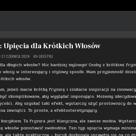
e: Upięcia dla Krótkich Włosów
POSTED
27 CZERWCA 2024
LIFESTYLE
IN
 dla długich włosów? Nic bardziej mylnego! Osoby z krótkimi fry
e włosy w interesujący i stylowy sposób. Mam przyjemność dzieli
rótkich włosów.
m, jeżeli macie krótką fryzurę i szukacie inspiracji na innowac
ą być skomplikowane, aby wyglądać imponująco. Możemy zdecydowa
zęcości. Aby uzyskać taki efekt, wystarczy użyć prostownicy do 
na zewnątrz. To proste, a efektosteretyzujący.
kucykiem. Ta fryzura jest klasyczna, ale zawsze modna. Wystarc
ztę włosów pozostawić swobodnie. Ten typ upięcia wymaga minim
we, ale także praktyczne – kucyk doskonale sprawdza się na co dz