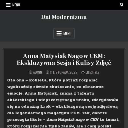
Skip
MENU
to
content
Dni Modernizmu
MENU
Anna Matysiak Nago w CKM:
Ekskluzywna Sesja i Kulisy Zdjęć
POSTED
ADMIN
11 LISTOPADA 2025
LIFESTYLE
IN
Oto ona – kobieta, która potrafi rozpalać
wyobraźnię równie skutecznie, co ekranowe
emocje. Anna Matysiak, znana z talentu
aktorskiego i nieprzeciętnego uroku, zdecydowała
się na odważny krok – ekskluzywną sesję zdjęciową
dla legendarnego magazynu CKM. Tak, dobrze
przeczytaliście –
Anna Matysiak nago w CKM
to temat,
który rozgrzał nie tylko fanów, ale i cały polski