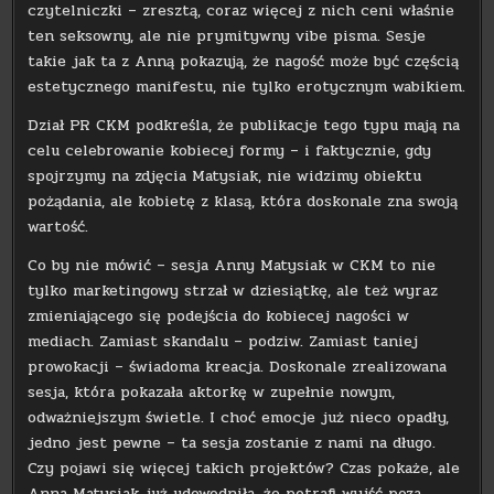
czytelniczki – zresztą, coraz więcej z nich ceni właśnie
ten seksowny, ale nie prymitywny vibe pisma. Sesje
takie jak ta z Anną pokazują, że nagość może być częścią
estetycznego manifestu, nie tylko erotycznym wabikiem.
Dział PR CKM podkreśla, że publikacje tego typu mają na
celu celebrowanie kobiecej formy – i faktycznie, gdy
spojrzymy na zdjęcia Matysiak, nie widzimy obiektu
pożądania, ale kobietę z klasą, która doskonale zna swoją
wartość.
Co by nie mówić – sesja Anny Matysiak w CKM to nie
tylko marketingowy strzał w dziesiątkę, ale też wyraz
zmieniającego się podejścia do kobiecej nagości w
mediach. Zamiast skandalu – podziw. Zamiast taniej
prowokacji – świadoma kreacja. Doskonale zrealizowana
sesja, która pokazała aktorkę w zupełnie nowym,
odważniejszym świetle. I choć emocje już nieco opadły,
jedno jest pewne – ta sesja zostanie z nami na długo.
Czy pojawi się więcej takich projektów? Czas pokaże, ale
Anna Matysiak już udowodniła, że potrafi wyjść poza