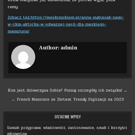
ramy.
Zobacz też:https://meskimokiem.pl/anna-matysiak-nago-
w-ckm-aktorka-w-odwaznej-sesji-dla-meskiego-
magazynu/
Author:
admin
Nawigacja
Kim jest dziewczyna Sobla? Poznaj szczegóły ich związku! →
wpisu
← French Manicure ze Złotem: Trendy Stylizacji na 2023
OSTATNIE WPISY
Sumak przyprawa: właściwości, zastosowanie, smak i korzyści
zdrowotne