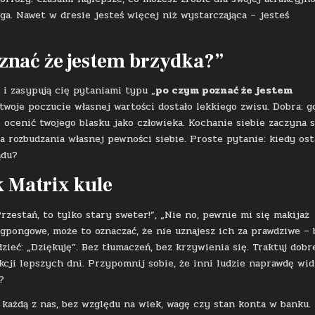
oga. Nawet w dresie jesteś więcej niż wystarczająca – jesteś
oznać że jestem brzydka?”
 i zasypują cię pytaniami typu „
po czym poznać że jestem
e twoje poczucie własnej wartości dostało lekkiego zwisu. Dobra: g
 ocenić twojego blasku jako człowieka. Kochanie siebie zaczyna s
 rozbudzania własnej pewności siebie. Proste pytanie: kiedy ost
ądu?
 Matrix kule
rzestań, to tylko stary sweter!”, „Nie no, pewnie mi się makijaż
ngpongowe, może to oznaczać, że nie uznajesz ich za prawdziwe – 
zieć: „Dziękuję”. Bez tłumaczeń, bez krzywienia się. Traktuj dobr
lekcji lepszych dni. Przypomnij sobie, że inni ludzie naprawdę wi
?
 każdą z nas, bez względu na wiek, wagę czy stan konta w banku.