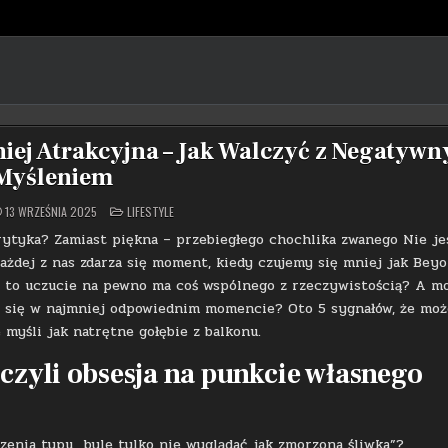
niej Atrakcyjna – Jak Walczyć z Negatyw
Myśleniem
POSTED
13 WRZEŚNIA 2025
LIFESTYLE
IN
krytyka? Zamiast piękna – przebiegłego chochlika zwanego Nie je
Każdej z nas zdarza się moment, kiedy czujemy się mniej jak Beyo
y to uczucie na pewno ma coś wspólnego z rzeczywistością? A m
ić się w najmniej odpowiednim momencie? Oto 5 sygnałów, że moż
e myśli jak natrętne gołębie z balkonu.
 czyli obsesja na punkcie własnego
rzenia typu „byle tylko nie wyglądać jak zmorzona śliwka”?