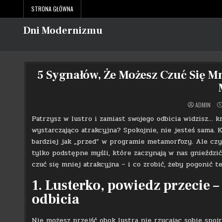
Skip
STRONA GŁÓWNA
to
content
Dni Modernizmu
5 Sygnałów, Że Możesz Czuć Się M
ADMIN
Patrzysz w lustro i zamiast swojego odbicia widzisz… 
wystarczająco atrakcyjna? Spokojnie, nie jesteś sama. 
bardziej jak „przed” w programie metamorfozy. Ale cz
tylko podstępne myśli, które zaczynają w nas gnieźdz
czuć się mniej atrakcyjna – i co zrobić, żeby pogonić t
1. Lusterko, powiedz przecie –
odbicia
Nie możesz przejść obok lustra nie rzucając sobie spoj