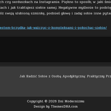
ach czy serduszkach na Instagramie. Piękno to sposób, w jaki śmi
iach i jak traktujesz siebie samej. Negatywne myślenie to podst
óż swoją ulubioną szminkę, podnieś głowę i zadaj sobie inne pyta
jestem-brzydka-jak-walczyc-z-kompleksami-i-pokochac-siebie/
Jak Radzić Sobie z Osobą Apodyktyczną: Praktyczny Pr
Copyright © 2026 Dni Modernizmu
Design by ThemesDNA.com