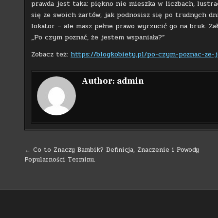
prawda jest taka: piękno nie mieszka w liczbach, lustr
się ze swoich żartów, jak podnosisz się po trudnych dn
lokator – ale masz pełne prawo wyrzucić go na bruk. Zał
„Po czym poznać, że jestem wspaniała?”
Zobacz też:
https://blogkobiety.pl/po-czym-poznac-ze-
Author:
admin
Nawigacja
← Co to Znaczy Bambik? Definicja, Znaczenie i Powody
Popularności Terminu.
wpisu