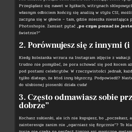
Przeglądasz się nawet w łyżkach, witrynach sklepowych 
własnym odbiciem kończy się analizą w stylu CSI, możli
zaczyna się w głowie – tam, gdzie mieszka nieustająca p
Photoshopie. Zamiast pytać „
po czym poznać że jest
świetnie?”
2. Porównujesz się z innymi (
Kiedy koleżanka wrzuca na Instagram zdjęcie z wakacji w
trudno nie pomyśleć, że pora schować się pod kocem aż
pod postami celebrytów. W rzeczywistości jednak, każdy
tylko dlatego, że ktoś inny błyszczy. Podpowiedź? Nast
do ulubionej piosenki działa cuda!
3. Często odmawiasz sobie prz
dobrze”
Kochasz sukienki, ale ich nie kupujesz, bo „poczekasz, 
zainteresuje zanim nie „ogarniasz się fizycznie”? To 
życie nie czeka na perfect timing ani magiczne metamor