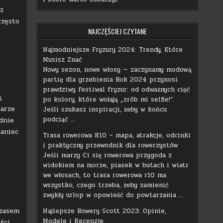
 z
często
NAJCZĘŚCIEJ CZYTANE
Najmodniejsze Fryzury 2024: Trendy, Które
Musisz Znać
Nowy sezon, nowe włosy — zaczynamy modową
partię dla grzebienia Rok 2024 przynosi
prawdziwy festiwal fryzur: od odważnych cięć
,
po kolory, które wołają „zrób mi selfie!”.
tarze
Jeśli szukasz inspiracji, żeby w końcu
podciąć …
dnie
taniec
Trasa rowerowa R10 – mapa, atrakcje, odcinki
i praktyczny przewodnik dla rowerzystów
Jeśli marzy Ci się rowerowa przygoda z
widokiem na morze, piasek w butach i wiatr
we włosach, to trasa rowerowa r10 ma
wszystko, czego trzeba, żeby zamienić
zwykły urlop w opowieść do powtarzania …
czasem
Najlepsze Rowery Scott 2023: Opinie,
Modele i Recenzje
ści,