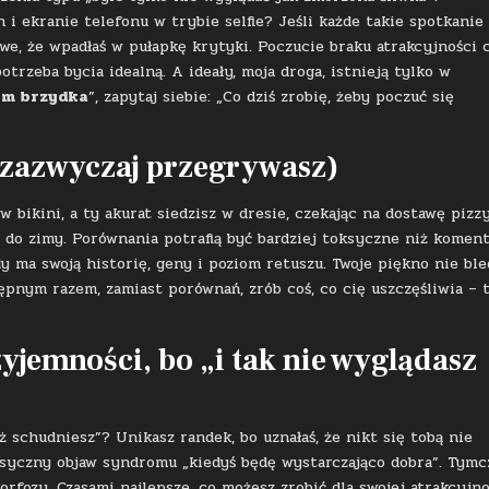
i ekranie telefonu w trybie selfie? Jeśli każde takie spotkanie
we, że wpadłaś w pułapkę krytyki. Poczucie braku atrakcyjności 
otrzeba bycia idealną. A ideały, moja droga, istnieją tylko w
em brzydka
”, zapytaj siebie: „Co dziś zrobię, żeby poczuć się
i zazwyczaj przegrywasz)
 bikini, a ty akurat siedzisz w dresie, czekając na dostawę pizzy
 do zimy. Porównania potrafią być bardziej toksyczne niż komen
 ma swoją historię, geny i poziom retuszu. Twoje piękno nie ble
ępnym razem, zamiast porównań, zrób coś, co cię uszczęśliwia – 
yjemności, bo „i tak nie wyglądasz
aż schudniesz”? Unikasz randek, bo uznałaś, że nikt się tobą nie
klasyczny objaw syndromu „kiedyś będę wystarczająco dobra”. Tym
fozy. Czasami najlepsze, co możesz zrobić dla swojej atrakcyjno