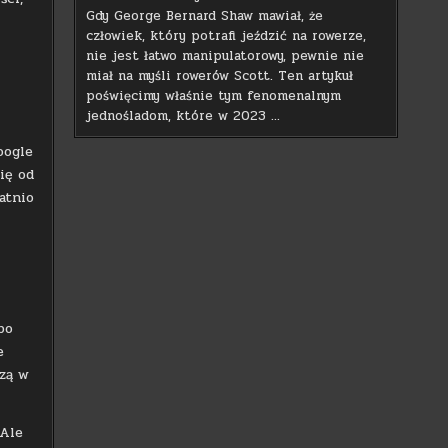
Gdy George Bernard Shaw mawiał, że
człowiek, który potrafi jeździć na rowerze,
nie jest łatwo manipulatorowy, pewnie nie
miał na myśli rowerów Scott. Ten artykuł
poświęcimy właśnie tym fenomenalnym
jednośladom, które w 2023 …
oogle
ię od
atnio
bo
e
dzą w
 Ale