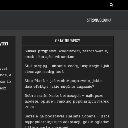
STRONA GŁÓWNA
OSTATNIE WPISY
nym
Sumak przyprawa: właściwości, zastosowanie,
smak i korzyści zdrowotne
Styl preppy – ubrania, cechy, inspiracje i jak
steś
stworzyć modny look
nce, a
Side Plank – jak zrobić poprawnie, jakie
oże to
daje efekty i jakie mięśnie angażuje?
esz
Dobre marki kurtek zimowych – najlepsze
modele, opinie i ranking popularnych marek
2024
Seriale na podstawie Harlana Cobena – lista
najpopularniejszych adaptacji, gdzie oglądać
i które warto zobaczyć