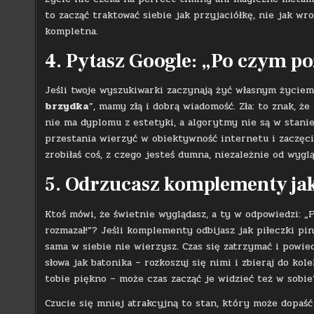
to zacząć traktować siebie jak przyjaciółkę, nie jak wr
kompletna.
4. Pytasz Google: „Po czym p
Jeśli twoje wyszukiwarki zaczynają żyć własnym życiem
brzydka
”, mamy złą i dobrą wiadomość. Zła: to znak, ż
nie ma dyplomu z estetyki, a algorytmy nie są w stanie
przestania wierzyć w obiektywność internetu i zaczęcia
zrobiłaś coś, z czego jesteś dumna, niezależnie od wygl
5. Odrzucasz komplementy jak
Ktoś mówi, że świetnie wyglądasz, a ty w odpowiedzi: „P
rozmazał!”? Jeśli komplementy odbijasz jak piłeczki pi
sama w siebie nie wierzysz. Czas się zatrzymać i powied
słowa jak batonika – rozkoszuj się nimi i zbieraj do ko
tobie piękno – może czas zacząć je widzieć też w sobie
Czucie się mniej atrakcyjną to stan, który może dopaść