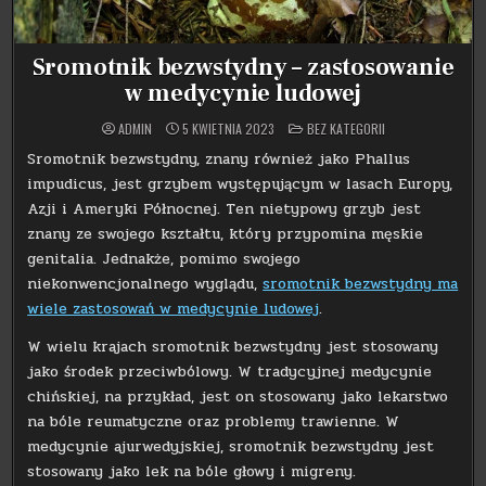
Sromotnik bezwstydny – zastosowanie
w medycynie ludowej
POSTED
ADMIN
5 KWIETNIA 2023
BEZ KATEGORII
IN
Sromotnik bezwstydny, znany również jako Phallus
impudicus, jest grzybem występującym w lasach Europy,
Azji i Ameryki Północnej. Ten nietypowy grzyb jest
znany ze swojego kształtu, który przypomina męskie
genitalia. Jednakże, pomimo swojego
niekonwencjonalnego wyglądu,
sromotnik bezwstydny ma
wiele zastosowań w medycynie ludowej
.
W wielu krajach sromotnik bezwstydny jest stosowany
jako środek przeciwbólowy. W tradycyjnej medycynie
chińskiej, na przykład, jest on stosowany jako lekarstwo
na bóle reumatyczne oraz problemy trawienne. W
medycynie ajurwedyjskiej, sromotnik bezwstydny jest
stosowany jako lek na bóle głowy i migreny.